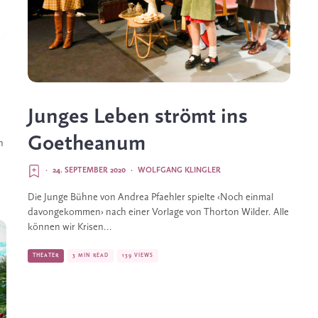
Junges Leben strömt ins
Goetheanum
n
·
24. SEPTEMBER 2020
·
WOLFGANG KLINGLER
Die Junge Bühne von Andrea Pfaehler spielte ‹Noch einmal
davongekommen› nach einer Vorlage von Thorton Wilder. Alle
können wir Krisen...
THEATER
3 MIN READ
139 VIEWS