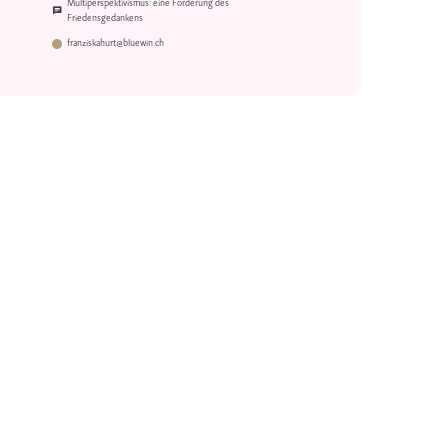
Multiperspektivismus: eine Forderung des
Friedensgedankens
franziskahurt@bluewin.ch