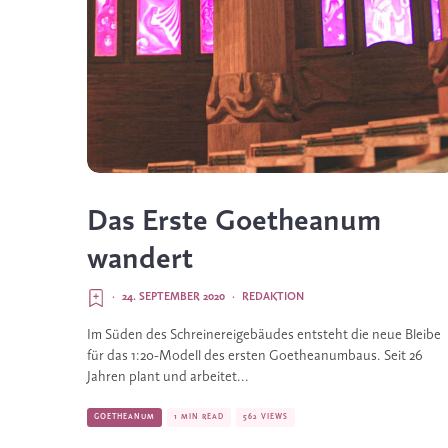
Das Erste Goetheanum
wandert
·
24. SEPTEMBER 2020
·
REDAKTION
Im Süden des Schreinereigebäudes entsteht die neue Bleibe
für das 1:20-Modell des ersten Goetheanumbaus. Seit 26
Jahren plant und arbeitet...
GOETHEANUM
1 MIN READ
562 VIEWS