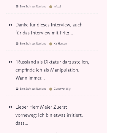
Eine Sicht aus Russland
info46
Danke für dieses Interview, auch
für das Interview mit Fritz...
Eine Sicht aus Russland
Kai Hansen
"Russland als Diktatur darzustellen,
empfinde ich als Manipulation.
Wann immer...
Eine Sicht aus Russland
Gunar van Wijk
Lieber Herr Meier Zuerst
vorneweg: Ich bin etwas irritiert,
dass...