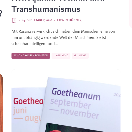
Transhumanismus
?
·
24. SEPTEMBER 2020
·
EDWIN HÜBNER
Mit Rasanz verwirklicht sich neben dem Menschen eine von
ihm unabhängig werdende Welt der Maschinen. Sie ist
scheinbar intelligent und...
SCHÖNE WISSENSCHAFTEN
1 MIN READ
181 VIEWS