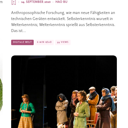
im
·
24. SEPTEMBER 2020
·
HAO BU
Anthroposophische Forschung, wie man neue Fähigkeiten an
technischen Geräten entwickelt. Selbsterkenntnis wurzelt in
Welterkenntnis; Welterkenntnis sprießt aus Selbsterkenntnis.
Das ist...
DIGITALE WELT
6 MIN READ
99 VIEWS