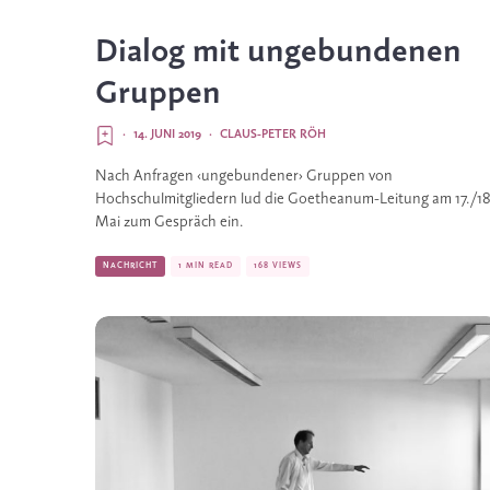
Dialog mit ungebundenen
Gruppen
·
14. JUNI 2019
·
CLAUS-PETER RÖH
Nach Anfragen ‹ungebundener› Gruppen von 
Hochschulmitgliedern lud die Goetheanum-Leitung am 17./18.
Mai zum Gespräch ein. 
NACHRICHT
1 MIN READ
168 VIEWS