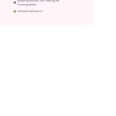
Multiperspektivismus: eine Forderung des
Friedensgedankens
franziskahurt@bluewin.ch