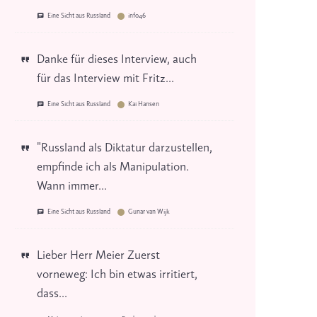
Eine Sicht aus Russland
info46
Danke für dieses Interview, auch
für das Interview mit Fritz...
Eine Sicht aus Russland
Kai Hansen
"Russland als Diktatur darzustellen,
empfinde ich als Manipulation.
Wann immer...
Eine Sicht aus Russland
Gunar van Wijk
Lieber Herr Meier Zuerst
vorneweg: Ich bin etwas irritiert,
dass...