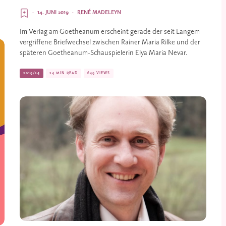
·
14. JUNI 2019
·
RENÉ MADELEYN
Im Verlag am Goetheanum erscheint gerade der seit Langem 
vergriffene Briefwechsel zwischen Rainer Maria Rilke und der 
späteren Goetheanum-Schauspielerin Elya Maria Nevar.
2019/24
24 MIN READ
649 VIEWS