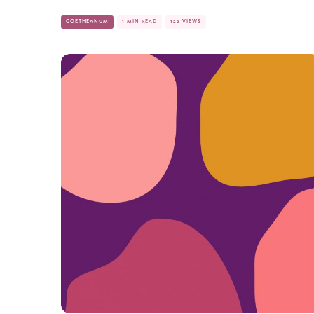
GOETHEANUM
1 MIN READ
122 VIEWS