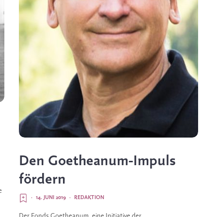
Den Goetheanum-Impuls
fördern
 
·
14. JUNI 2019
·
REDAKTION
Der Fonds Goetheanum, eine Initiative der 