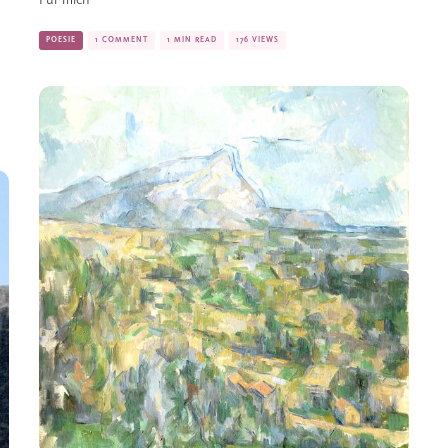
Für mich
POESIE
1 COMMENT
1 MIN READ
176 VIEWS