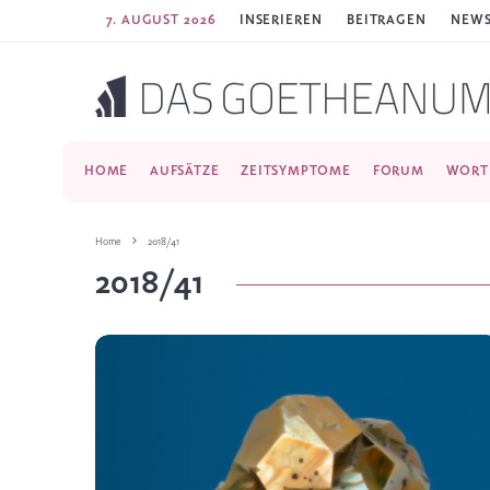
7. AUGUST 2026
INSERIEREN
BEITRAGEN
NEWS
HOME
AUFSÄTZE
ZEITSYMPTOME
FORUM
WORT
Home
2018/41
2018/41