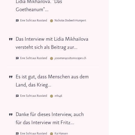
Lidia Mikhailova. "Das
Goetheanum"...
Eine Sicht aus Russland
Nicholas Dodwell-Humpert
Das Interview mit Lidia Mikhailova
versteht sich als Beitrag zur...
Eine Sicht aus Russland
jcooiman@culturescapes.ch
Es ist gut, dass Menschen aus dem
Land, das Krieg...
Eine Sicht aus Russland
info46
Danke für dieses Interview, auch
für das Interview mit Fritz...
Eine Sicht aus Russland
Kai Hansen