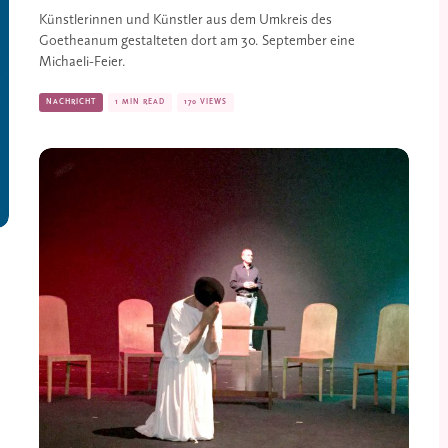
Künstlerinnen und Künstler aus dem Umkreis des 
Goetheanum gestalteten dort am 30. September eine 
Michaeli-Feier.
NACHRICHT
1 MIN READ
170 VIEWS
 