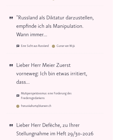
"Russland als Diktatur darzustellen,
empfinde ich als Manipulation.
Wann immer...
Eine Sicht aus Russland
Gunar van Wijk
Lieber Herr Meier Zuerst
vorneweg: Ich bin etwas irritiert,
dass...
Multiperspektivismus: eine Forderung des
Friedensgedankens
franziskahurt@bluewin.ch
Lieber Herr Defèche, zu Ihrer
Stellungnahme im Heft 29/30-2026