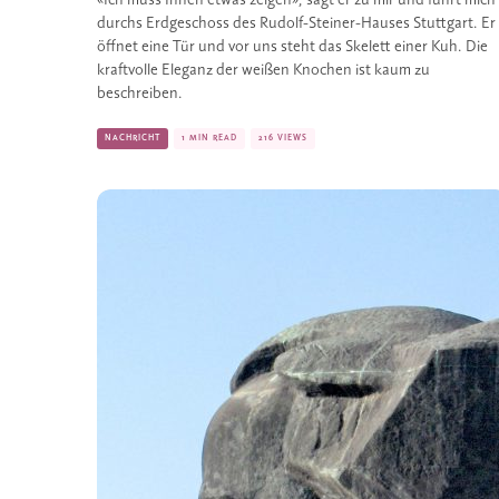
«Ich muss Ihnen etwas zeigen», sagt er zu mir und führt mich 
durchs Erdgeschoss des Rudolf-Steiner-Hauses Stuttgart. Er 
öffnet eine Tür und vor uns steht das Skelett einer Kuh. Die 
kraftvolle Eleganz der weißen Knochen ist kaum zu 
beschreiben.
NACHRICHT
1 MIN READ
216 VIEWS