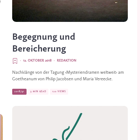
 
Begegnung und
Bereicherung
·
12. OKTOBER 2018
·
REDAKTION
Nachklänge von der Tagung ‹Mysteriendramen weltweit› am 
Goetheanum von Philip Jacobsen und Maria Vereecke.
2018/41
3 MIN READ
120 VIEWS