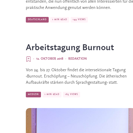
entstanden, die nun öffentlich von allen Interessierten für die
praktische Anwendung genutzt werden können.
DEUTSCHLAND
1 MIN READ
149 VIEWS
Arbeitstagung Burnout
·
12. OKTOBER 2018
·
REDAKTION
Von 24. bis 27. Oktober findet die intersektionale Tagung 
‹Burnout. Erschöpfung – Neuschöpfung. Die ätherischen 
Aufbaukräfte stärken durch Sprachgestaltung› statt.
MEDIZIN
1 MIN READ
165 VIEWS