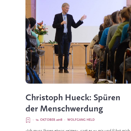
Christoph Hueck: Spüren
der Menschwerdung
·
12. OKTOBER 2018
·
WOLFGANG HELD