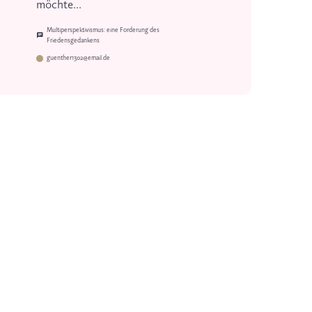
möchte...
Multiperspektivismus: eine Forderung des
Friedensgedankens
guenther1302@email.de