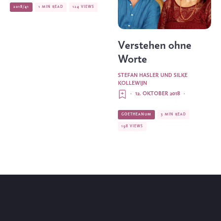
2018/41
1 MIN READ
124 VIEWS
Verstehen ohne
Worte
STEFAN HASLER UND SILKE
KOLLEWIJN
·
12. OKTOBER 2018
·
GOETHEANUM
3 MIN READ
198 VIEWS