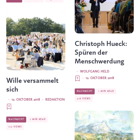
Christoph Hueck:
Spüren der
Menschwerdung
·
WOLFGANG HELD
·
12. OKTOBER 2018
Wille versammelt
sich
NACHRICHT
1 MIN READ
216 VIEWS
·
12. OKTOBER 2018
·
REDAKTION
NACHRICHT
1 MIN READ
110 VIEWS