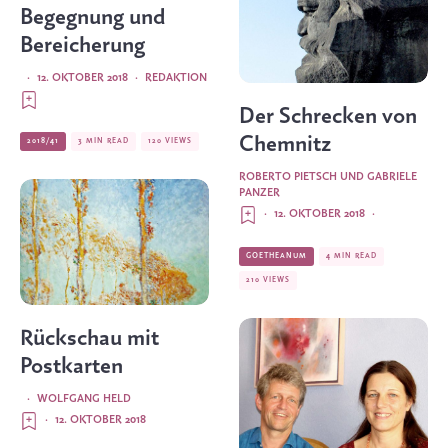
Begegnung und
Bereicherung
·
12. OKTOBER 2018
·
REDAKTION
Der Schrecken von
Chemnitz
2018/41
3 MIN READ
120 VIEWS
ROBERTO PIETSCH UND GABRIELE
PANZER
·
12. OKTOBER 2018
·
GOETHEANUM
4 MIN READ
210 VIEWS
Rückschau mit
Postkarten
·
WOLFGANG HELD
·
12. OKTOBER 2018