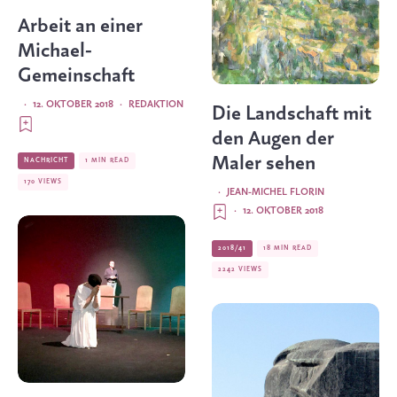
Arbeit an einer
Michael-
Gemeinschaft
·
12. OKTOBER 2018
·
REDAKTION
Die Landschaft mit
den Augen der
Maler sehen
NACHRICHT
1 MIN READ
170 VIEWS
·
JEAN-MICHEL FLORIN
·
12. OKTOBER 2018
2018/41
18 MIN READ
2242 VIEWS