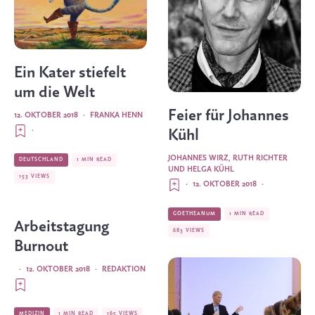
Ein Kater stiefelt
um die Welt
Feier für Johannes
12. OKTOBER 2018
·
FRANKA HENN
·
Kühl
JOHANNES WIRZ, RUTH RICHTER
DEUTSCHLAND
1 MIN READ
UND HELGA KÜHL
153 VIEWS
·
12. OKTOBER 2018
·
GOETHEANUM
1 MIN READ
Arbeitstagung
683 VIEWS
Burnout
·
12. OKTOBER 2018
·
REDAKTION
MEDIZIN
1 MIN READ
165 VIEWS