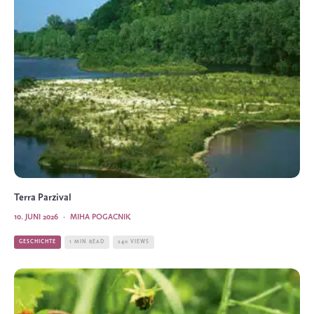
Terra Parzival
10. JUNI 2026
·
MIHA POGACNIK
GESCHICHTE
1 MIN READ
240 VIEWS