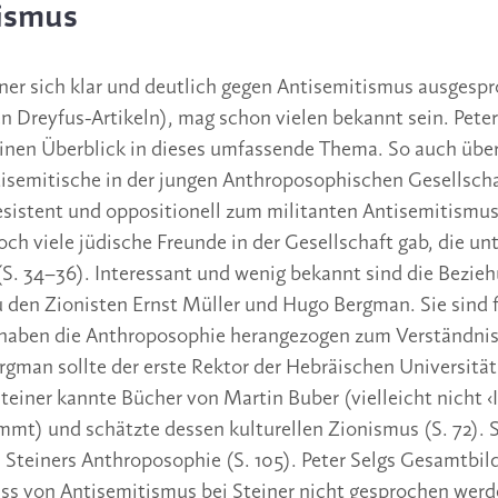
ismus
ner sich klar und deutlich gegen Antisemitismus ausgespr
n Dreyfus-Artikeln), mag schon vielen bekannt sein. Peter 
einen Überblick in dieses umfassende Thema. So auch üb
isemitische in der jungen Anthroposophischen Gesellschaf
resistent und oppositionell zum militanten Antisemitismus
och viele jüdische Freunde in der Gesellschaft gab, die un
 (S. 34–36). Interessant und wenig bekannt sind die Bezie
u den Zionisten Ernst Müller und Hugo Bergman. Sie sind f
 haben die Anthroposophie herangezogen zum Verständnis
gman sollte der erste Rektor der Hebräischen Universität
teiner kannte Bücher von Martin Buber (vielleicht nicht ‹
ammt) und schätzte dessen kulturellen Zionismus (S. 72). S
 Steiners Anthroposophie (S. 105). Peter Selgs Gesamtbil
ass von Antisemitismus bei Steiner nicht gesprochen werd