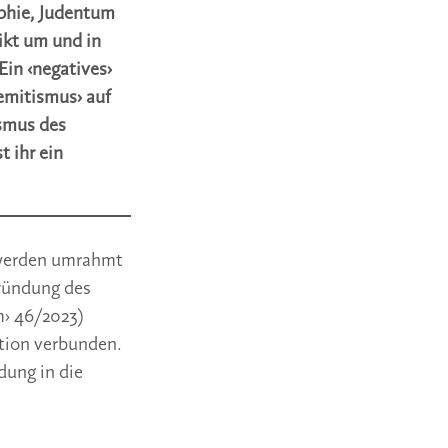
ophie, Judentum
ikt um und in
Ein ‹negatives›
semitismus› auf
ismus des
t ihr ein
, werden umrahmt
Gründung des
m› 46/2023)
ation verbunden.
dung in die