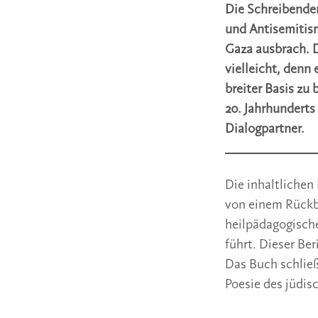
Die Schreibenden
und Antisemitism
Gaza ausbrach. D
vielleicht, denn
breiter Basis zu
20. Jahrhunderts
Dialogpartner.
Die inhaltlichen
von einem Rückbl
heilpädagogische
führt. Dieser Be
Das Buch schließ
Poesie des jüdis