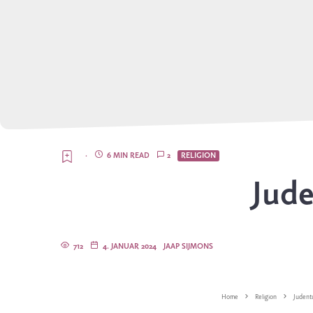
·
6 MIN READ
2
RELIGION
Jud
712
4. JANUAR 2024
JAAP SIJMONS
Home
Religion
Judent