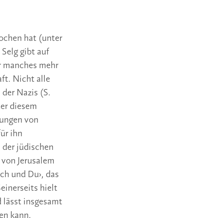
ochen hat (unter
Selg gibt auf
er manches mehr
t. Nicht alle
 der Nazis (S.
ter diesem
hungen von
ür ihn
 der jüdischen
 von Jerusalem
Ich und Du›, das
einerseits hielt
d lässt insgesamt
en kann.