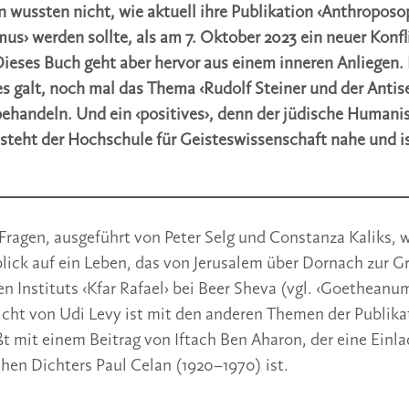
 wussten nicht, wie aktuell ihre Publikation ‹Anthropos
us› werden sollte, als am 7. Oktober 2023 ein neuer Konfl
ieses Buch geht aber hervor aus einem inneren Anliegen. 
 es galt, noch mal das Thema ‹Rudolf Steiner und der Anti
 behandeln. Und ein ‹positives›, denn der jüdische Human
 steht der Hochschule für Geisteswissenschaft nahe und is
 Fragen, ausgeführt von Peter Selg und Constanza Kaliks
ick auf ein Leben, das von Jerusalem über Dornach zur 
n Instituts ‹Kfar Rafael› bei Beer Sheva (vgl. ‹Goetheanu
richt von Udi Levy ist mit den anderen Themen der Publik
t mit einem Beitrag von Iftach Ben Aharon, der eine Einla
chen Dichters Paul Celan (1920–1970) ist.