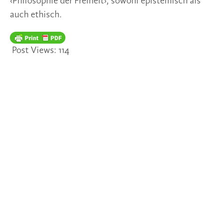
‹Philosophie der Freiheit›, sowohl epistemisch als
auch ethisch.
Post Views:
114
TAGS
TENDENZEN
ZEITSYMPTOME