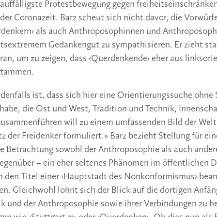
auffälligste Protestbewegung gegen freiheitseinschränke
r Coronazeit. Barz scheut sich nicht davor, die Vorwürf
rdenkern› als auch Anthroposophinnen und Anthroposop
htsextremem Gedankengut zu sympathisieren. Er zieht sta
an, um zu zeigen, dass ‹Querdenkende› eher aus linksori
 stammen.
denfalls ist, dass sich hier eine Orientierungssuche ohn
habe, die Ost und West, Tradition und Technik, Innensch
zusammenführen will zu einem umfassenden Bild der Welt.
z der Freidenker formuliert.» Barz bezieht Stellung für eine
he Betrachtung sowohl der Anthroposophie als auch ander
egenüber – ein eher seltenes Phänomen im öffentlichen D
ch den Titel einer ‹Hauptstadt des Nonkonformismus› bea
en. Gleichwohl lohnt sich der Blick auf die dortigen Anfän
k und der Anthroposophie sowie ihrer Verbindungen zu h