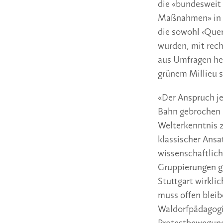
die «bundesweit 
Maßnahmen» in de
die sowohl ‹Que
wurden, mit rec
aus Umfragen her
grünem Millieu
«Der Anspruch je
Bahn gebrochen 
Welterkenntnis 
klassischer Ansat
wissenschaftlic
Gruppierungen g
Stuttgart wirkli
muss offen bleib
Waldorfpädagogi