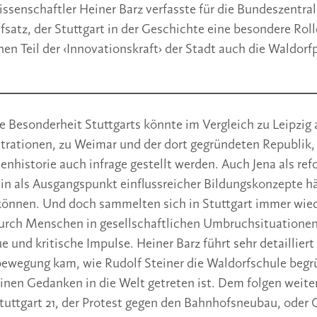
ssenschaftler Heiner Barz verfasste für die Bundeszentrale
fsatz, der Stuttgart in der Geschichte eine besondere Roll
inen Teil der ‹Innovationskraft› der Stadt auch die Waldor
e Besonderheit Stuttgarts könnte im Vergleich zu Leipzig 
ationen, zu Weimar und der dort gegründeten Republik, 
henhistorie auch infrage gestellt werden. Auch Jena als r
in als Ausgangspunkt einflussreicher Bildungskonzepte h
können. Und doch sammelten sich in Stuttgart immer wied
urch Menschen in gesellschaftlichen Umbruchsituatione
 und kritische Impulse. Heiner Barz führt sehr detailliert 
bewegung kam, wie Rudolf Steiner die Waldorfschule beg
einen Gedanken in die Welt getreten ist. Dem folgen weiter
tuttgart 21, der Protest gegen den Bahnhofsneubau, oder 