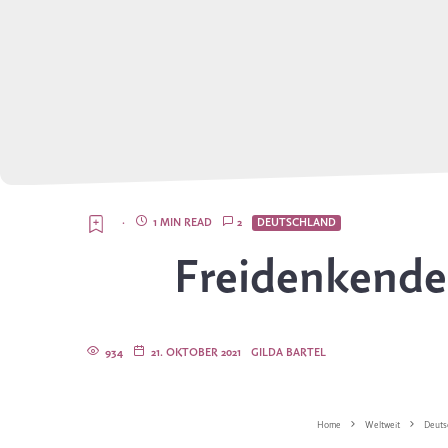
·
1 MIN READ
2
DEUTSCHLAND
Freidenkende
934
21. OKTOBER 2021
GILDA BARTEL
Home
Weltweit
Deuts