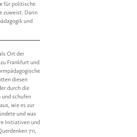
 für politische
e zuweist. Darin
fpädagogik und
als Ort der
zu Frankfurt und
eformpädagogische
ätten diesen
er durch die
n und schufen
aus, wie es zur
ründete und was
e Initiativen und
Querdenken 711,