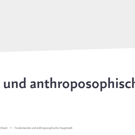
 und anthroposophisc
chland
Freidenkende und anthroposophische Hauptstadt