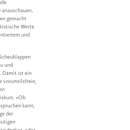
nde
e anzuschauen,
hen gemacht
tistische Werte
entiertem und
e Scheuklappen
au und
 Damit ist ein
 vorurteilsfreie,
en
iskurs. «Ob
nspruchen kann,
ge der
eutigen