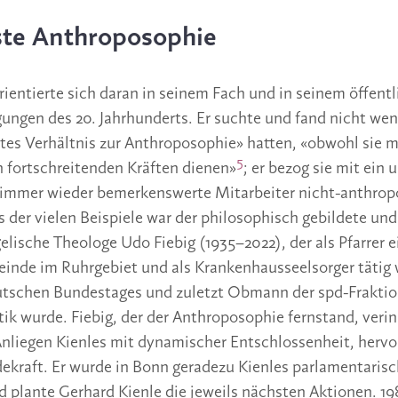
te Anthroposophie
rientierte sich daran in seinem Fach und in seinem öffent
ungen des 20. Jahrhunderts. Er suchte und fand nicht we
tes Verhältnis zur Anthroposophie» hatten, «obwohl sie mi
5
 fortschreitenden Kräften dienen»
; er bezog sie mit ein 
n immer wieder bemerkenswerte Mitarbeiter nicht-anthro
s der vielen Beispiele war der philosophisch gebildete un
elische Theologe Udo Fiebig (1935–2022), der als Pfarrer e
inde im Ruhrgebiet und als Krankenhausseelsorger tätig w
utschen Bundestages und zuletzt Obmann der spd-Fraktion
ik wurde. Fiebig, der der Anthroposophie fernstand, verin
Anliegen Kienles mit dynamischer Entschlossenheit, her
dekraft. Er wurde in Bonn geradezu Kienles parlamentarisc
 plante Gerhard Kienle die jeweils nächsten Aktionen. 198