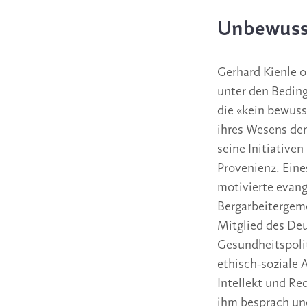
Unbewuss
Gerhard Kienle o
unter den Beding
die «kein bewuss
ihres Wesens den
seine Initiative
Provenienz. Eine
motivierte evang
Bergarbeitergeme
Mitglied des De
Gesundheitspolit
ethisch-soziale 
Intellekt und Re
ihm besprach und