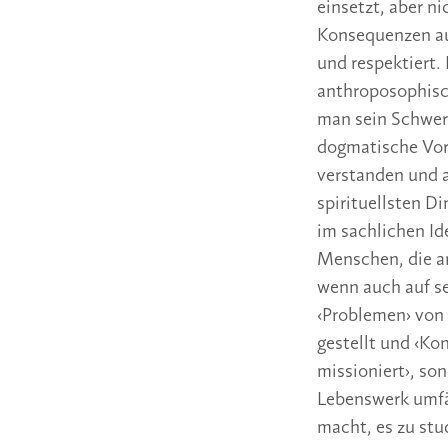
einsetzt, aber n
Konsequenzen aus
und respektiert.
anthroposophisch
man sein Schwerg
dogmatische Vor
verstanden und a
spirituellsten Di
im sachlichen Id
Menschen, die a
wenn auch auf se
‹Problemen› von
gestellt und ‹Ko
missioniert›, son
Lebenswerk umfän
macht, es zu stu