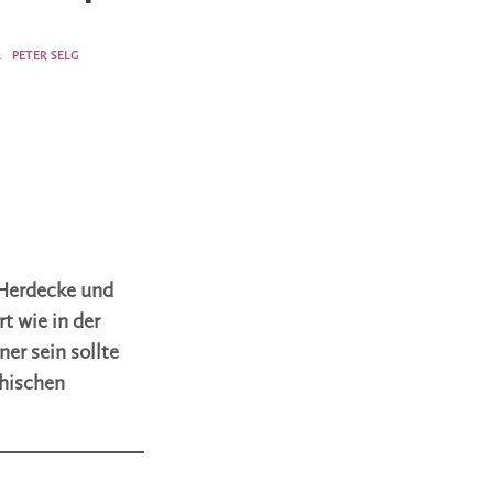
4
PETER SELG
 Herdecke und
t wie in der
er sein sollte
phischen