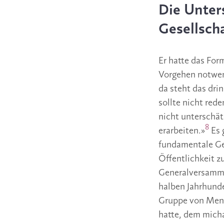
Die Unter
Gesellsch
Er hatte das For
Vorgehen notwend
da steht das drin
sollte nicht rede
nicht unterschät
8
erarbeiten.»
Es 
fundamentale Ge
Öffentlichkeit z
Generalversamml
halben Jahrhund
Gruppe von Mens
hatte, dem micha