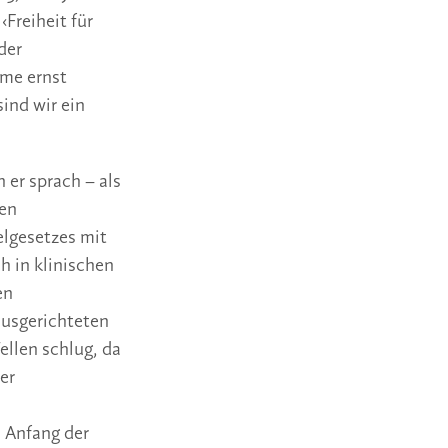
Freiheit für
der
eme ernst
ind wir ein
 er sprach – als
uen
lgesetzes mit
 in klinischen
en
usgerichteten
llen schlug, da
er
 Anfang der