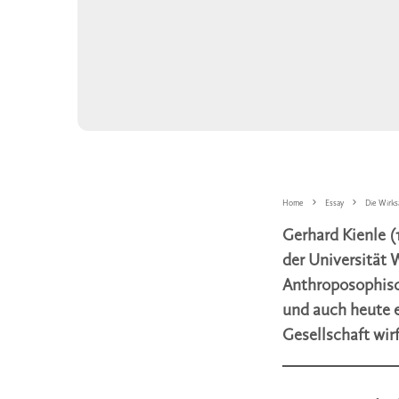
Home
Essay
Die Wirks
Gerhard Kienle 
der Universität 
Anthroposophisch
und auch heute e
Gesellschaft wirf