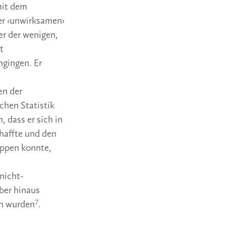
mit dem
er ‹unwirksamen›
r der wenigen,
t
ngingen. Er
en der
chen Statistik
, dass er sich in
haffte und den
ippen konnte,
nicht-
ber hinaus
7
en wurden
.