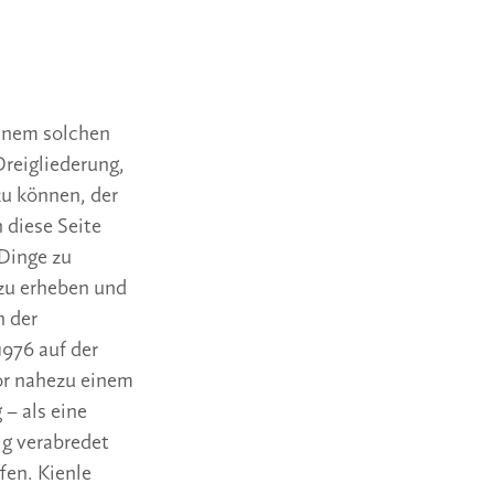
einem solchen
Dreigliederung,
 zu können, der
n diese Seite
Dinge zu
zu erheben und
n der
1976 auf der
or nahezu einem
– als eine
g verabredet
fen. Kienle