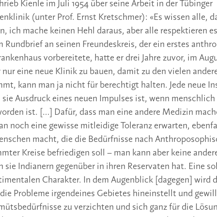
hrieb Kienle im Juli 1954 über seine Arbeit in der Tübinger
nklinik (unter Prof. Ernst Kretschmer): «Es wissen alle, d
, ich mache keinen Hehl daraus, aber alle respektieren es 
m Rundbrief an seinen Freundeskreis, der ein erstes anth
nkenhaus vorbereitete, hatte er drei Jahre zuvor, im Augu
r nur eine neue Klinik zu bauen, damit zu den vielen ander
mt, kann man ja nicht für berechtigt halten. Jede neue Ins
 sie Ausdruck eines neuen Impulses ist, wenn menschlich 
rden ist. […] Dafür, dass man eine andere Medizin machen
n noch eine gewisse mitleidige Toleranz erwarten, ebenf
Menschen macht, die die Bedürfnisse nach Anthroposophi
mter Kreise befriedigen soll – man kann aber keine ander
n sie Indianern gegenüber in ihren Reservaten hat. Eine so
imentalen Charakter. In dem Augenblick [dagegen] wird di
ie Probleme irgendeines Gebietes hineinstellt und gewillt 
ütsbedürfnisse zu verzichten und sich ganz für die Lösu