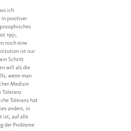
ass ich
in positiver
roposophisches
st 1951,
en noch eine
titution ist nur
ein Schritt
 will als die
alls, wenn man
scher Medizin
e Toleranz
lche Toleranz hat
es anders, in
ist, auf alle
ng der Probleme