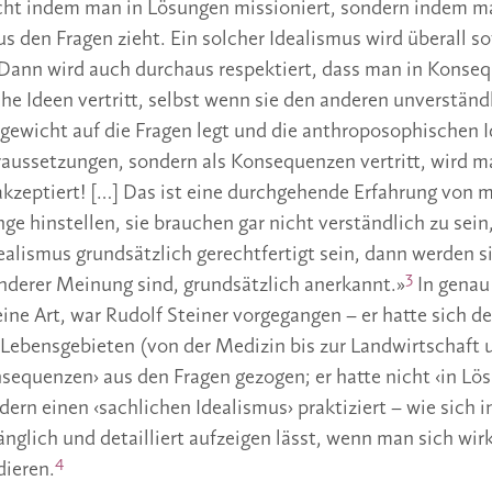
icht indem man in Lösungen missioniert, sondern indem m
 den Fragen zieht. Ein solcher Idealismus wird überall s
 Dann wird auch durchaus respektiert, dass man in Konse
e Ideen vertritt, selbst wenn sie den anderen unverständ
ewicht auf die Fragen legt und die anthroposophischen I
aussetzungen, sondern als Konsequenzen vertritt, wird 
kzeptiert! […] Das ist eine durchgehende Erfahrung von m
nge hinstellen, sie brauchen gar nicht verständlich zu sei
ealismus grundsätzlich gerechtfertigt sein, dann werden s
3
nderer Meinung sind, grundsätzlich anerkannt.»
In genau
ine Art, war Rudolf Steiner vorgegangen – er hatte sich d
 Lebensgebieten (von der Medizin bis zur Landwirtschaf
nsequenzen› aus den Fragen gezogen; er hatte nicht ‹in Lö
dern einen ‹sachlichen Idealismus› praktiziert – wie sich 
glich und detailliert aufzeigen lässt, wenn man sich wir
4
dieren.