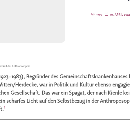
1713
10. APRIL 202
amkeit der Anthroposophie
(1923–1983), Begründer des Gemeinschafts­krankenhauses
Witten/Herdecke, war in Politik und Kultur ebenso engagier
en Gesellschaft. Das war ein Spagat, der nach Kienle kein
in scharfes Licht auf den Selbstbezug in der Anthroposo
1
t.