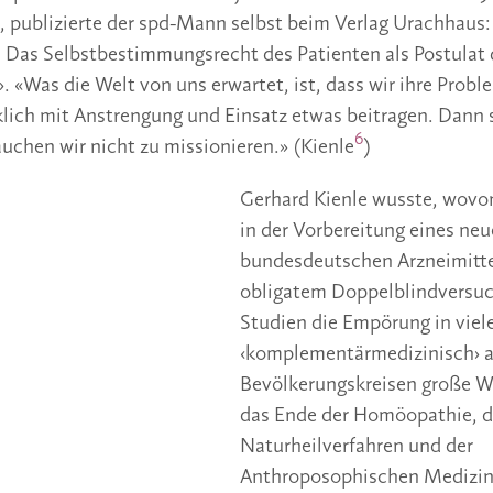
, publizierte der spd-Mann selbst beim Verlag Urachhaus: ‹
. Das Selbstbestimmungsrecht des Patienten als Postulat 
«Was die Welt von uns erwartet, ist, dass wir ihre Probl
ich mit Anstrengung und Einsatz etwas beitragen. Dann s
6
auchen wir nicht zu missionieren.» (Kienle
)
Gerhard Kienle wusste, wovon
in der Vorbereitung eines ne
bundesdeutschen Arzneimitte
obligatem Doppelblindversuch
Studien die Empörung in viel
‹komplementärmedizinisch› a
Bevölkerungskreisen große We
das Ende der Homöopathie, d
Naturheilverfahren und der
Anthroposophischen Medizin