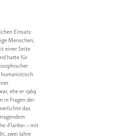
lichen Einsatz
nige Menschen,
t einer Seite
und hatte für
posophischer
d humanistisch
iner
ar, ehe er 1969
 in Fragen der
nerlichte das
vorragendem
he ‹Flanke› – mit
5, zwei Jahre