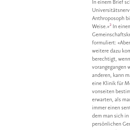
In einem Brief sc
Universitätsnerve
Anthroposoph bin
2
Weise.»
In eine
Gemeinschaftskra
formuliert: «Abe
weitere dazu kom
berechtigt, wenn
vorangegangen wo
anderen, kann ma
eine Klinik für 
vonseiten bestim
erwarten, als ma
immer einen sent
dem man sich in d
persönlichen Gem