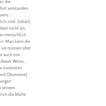
an die
ofort verstanden
quenz
lich sind. Sobald
deen nicht als
man menschlich
ir: Man kann die
n, sie müssen aber
ie auch von
 dieser Weise,
en konkreten
t und Ökonomie)
sungen
in seinem
klich die Mühe