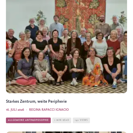
Starkes Zentrum, weite Peripherie
16. JULI 2026
·
REGINA RAPACCI IGNACIO
ALLGEMEINE ANTHROPOSOPHIE
1 MIN READ
142 VIEWS