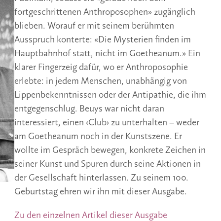
fortgeschrittenen Anthroposophen» zugänglich
blieben. Worauf er mit seinem berühmten
Ausspruch konterte: «Die Mysterien finden im
Hauptbahnhof statt, nicht im Goetheanum.» Ein
klarer Fingerzeig dafür, wo er Anthroposophie
erlebte: in jedem Menschen, unabhängig von
Lippenbekenntnissen oder der Antipathie, die ihm
entgegenschlug. Beuys war nicht daran
interessiert, einen ‹Club› zu unterhalten – weder
am Goetheanum noch in der Kunstszene. Er
wollte im Gespräch bewegen, konkrete Zeichen in
seiner Kunst und Spuren durch seine Aktionen in
der Gesellschaft hinterlassen. Zu seinem 100.
Geburtstag ehren wir ihn mit dieser Ausgabe.
Zu den einzelnen Artikel dieser Ausgabe