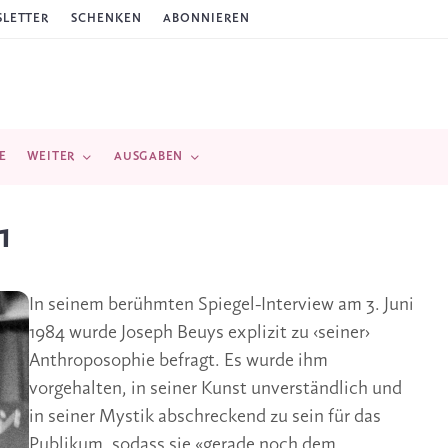
LETTER
SCHENKEN
ABONNIEREN
E
WEITER
AUSGABEN
1
In seinem berühmten Spiegel-Interview am 3. Juni
1984 wurde Joseph Beuys explizit zu ‹seiner›
Anthroposophie befragt. Es wurde ihm
vorgehalten, in seiner Kunst unverständlich und
in seiner Mystik abschreckend zu sein für das
Publikum, sodass sie «gerade noch dem