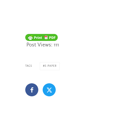
Post Views:
111
TAGS
E-PAPER