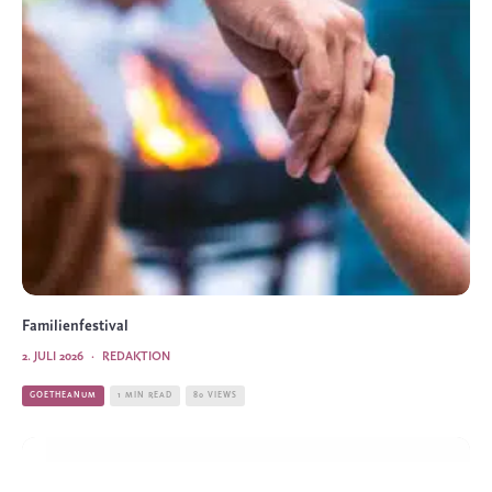
Familienfestival
2. JULI 2026
·
REDAKTION
GOETHEANUM
1 MIN READ
80 VIEWS