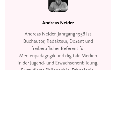
Andreas Neider
Andreas Neider, Jahrgang 1958 ist
Buchautor, Redakteur, Dozent und
freiberuflicher Referent für
Medienpädagogik und digitale Medien
in der Jugend- und Erwachsenenbildung.
Er studierte Philosophie, Ethnologie,
Geschichte und Politologie in Berlin und
war viele Jahre im Verlag Freies
Geistesleben als Lektor und
Verlagsleiter. Seit 2002 Leiter der
Kulturagentur „Von Mensch zu Mensch”.
Durchführung von anthroposophischen