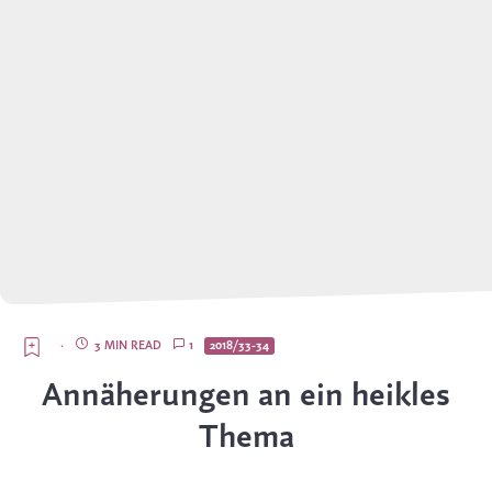
·
3 MIN READ
1
2018/33-34
Annäherungen an ein heikles
Thema