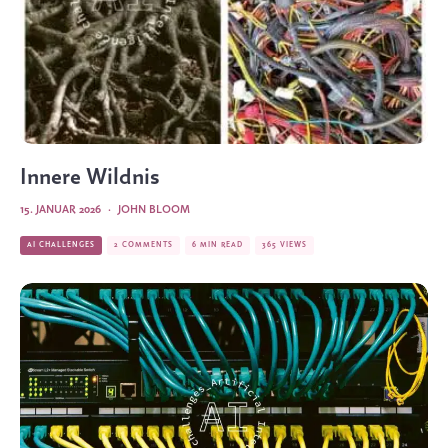
Innere Wildnis
15. JANUAR 2026
·
JOHN BLOOM
AI CHALLENGES
2 COMMENTS
6 MIN READ
365 VIEWS