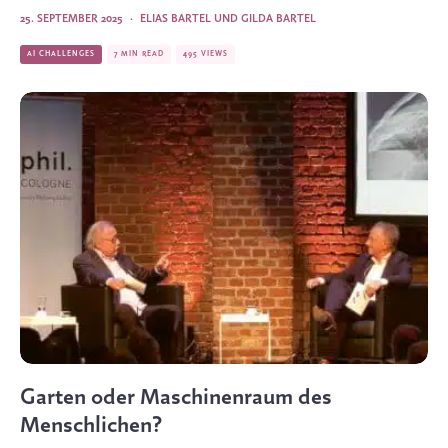
25. SEPTEMBER 2025
·
ELIAS BARTEL
UND
GILDA BARTEL
AI CHALLENGES
7 MIN READ
495 VIEWS
Garten oder Maschinen­raum des
Menschlichen?