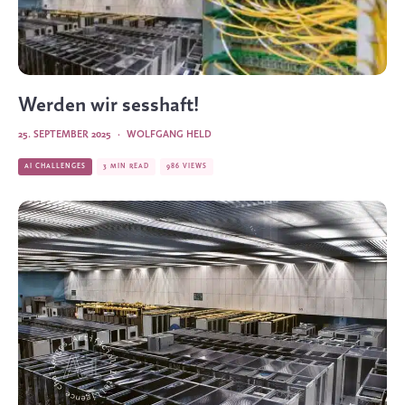
Werden wir sesshaft!
25. SEPTEMBER 2025
·
WOLFGANG HELD
AI CHALLENGES
3 MIN READ
986 VIEWS