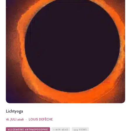
Lichtyoga
16. JULI 2026
·
LOUIS DEFÈCHE
ALLGEMEINE ANTHROPOSOPHIE
1 MIN READ
339 VIEWS