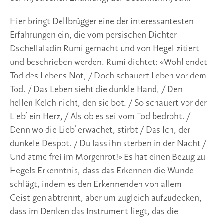
hellen Kelch nicht, den sie bot. / So schauert vor der
Lieb’ ein Herz, / Als ob es sei vom Tod bedroht. /
Denn wo die Lieb’ erwachet, stirbt / Das Ich, der
dunkele Despot. / Du lass ihn sterben in der Nacht /
Und atme frei im Morgenrot!» Es hat einen Bezug zu
Hegels Erkenntnis, dass das Erkennen die Wunde
schlägt, indem es den Erkennenden von allem
Geistigen abtrennt, aber um zugleich aufzudecken,
dass im Denken das Instrument liegt, das die
Trennung in eine wachsende Beziehung zum
Geistigen zu wandeln vermag. Die Trennung
bedeutet Tod, der Erkennende schreckt davor zurück
und sieht so den Kelch nicht, der ihm antwortet,
wenn er die sich zuwendende Liebe entfaltet. Dieses
übende ‹Stirb und Werde› spricht Rumi ebenso wie
Hegel aus. Hier erweitert sich das Bewusstsein in