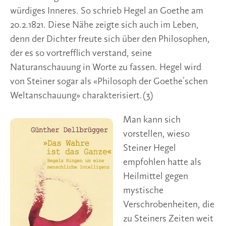
Man kann sich
vorstellen, wieso
Steiner Hegel
empfohlen hatte als
Heilmittel gegen
mystische
Verschrobenheiten, die
zu Steiners Zeiten weit
verbreitet waren. Das
Denken muss sich klar,
sachlich und logisch
entfalten dürfen, ohne
die Einmischung des
Denkenden und dennoch unter voller Beteiligung
des Dabei-Seins. In diesem Sinne sei die Leibfreiheit