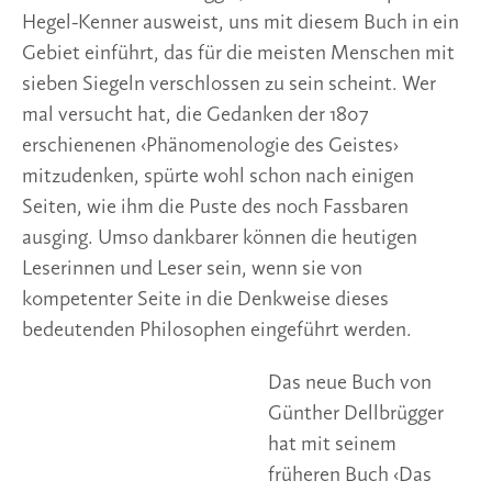
Hegel-Kenner ausweist, uns mit diesem Buch in ein
Gebiet einführt, das für die meisten Menschen mit
sieben Siegeln verschlossen zu sein scheint. Wer
mal versucht hat, die Gedanken der 1807
erschienenen ‹Phänomenologie des Geistes›
mitzudenken, spürte wohl schon nach einigen
Seiten, wie ihm die Puste des noch Fassbaren
ausging. Umso dankbarer können die heutigen
Leserinnen und Leser sein, wenn sie von
kompetenter Seite in die Denkweise dieses
bedeutenden Philosophen eingeführt werden.
Das neue Buch von Günther Dellbrügger hat mit
seinem früheren Buch ‹Das Erkennen schlägt die
H
Wunde und heilt sie. Hegels Kampf um die
e
g
menschliche Intelligenz›, das im Jahr 2000
el