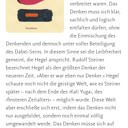
gemeint, die Hegel anspricht. Rudolf Steiner
bezeichnet Hegel als den größten Denker der
neueren Zeit. «Aber er war eben nur Denker.» Hegel
schaute noch nicht die geistige Welt, wie es Steiner
später – nach dem Ende des ‹Kali Yuga›, des
‹finsteren Zeitalters› − möglich wurde. Diese Welt
aber erschließe sich erst, indem das Denken nicht
nur ausgebildet, sondern noch einmal völlig
umgewandelt werde. Das Denken müsse sich auf
diesem Wege selbst erkraften zu einem Erleben,
«dessen Leib gewissermaßen Denken ist und der als
Seele in sich den Geist der Welt aufnimmt».(4)
Die Empfehlung liegt im Folgenden: Günther
Dellbrügger macht in seiner übersichtlichen und so
wesentlichen Art ein Angebot, und wir als Lesende