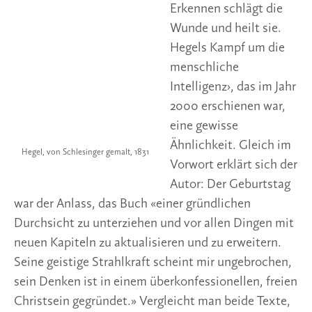
erschienen war, eine gewisse Ähnlichkeit. Gleich
,
v
im Vorwort erklärt sich der Autor: Der
o
Geburtstag war der Anlass, das Buch «einer
n
S
gründlichen Durchsicht zu unterziehen und vor
c
hl
allen Dingen mit neuen Kapiteln zu aktualisieren
e
und zu erweitern. Seine geistige Strahlkraft
si
n
scheint mir ungebrochen, sein Denken ist in
g
einem überkonfessionellen, freien Christsein
er
g
gegründet.» Vergleicht man beide Texte, so
e
bemerkt man, dass in den zwanzig Jahren eine
m
al
enorme Vertiefung stattgefunden hat, vielleicht
t,
kann man sagen, dass das Thema um eine
1
8
gewaltige Dimension erweitert wurde.
31
Die doppelte Kraft des Geistes