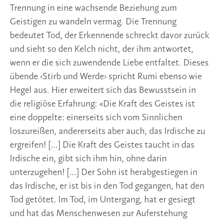
die religiöse Erfahrung: «Die Kraft des Geistes ist
eine doppelte: einerseits sich vom Sinnlichen
loszureißen, andererseits aber auch, das Irdische zu
ergreifen! […] Die Kraft des Geistes taucht in das
Irdische ein, gibt sich ihm hin, ohne darin
unterzugehen! […] Der Sohn ist herabgestiegen in
das Irdische, er ist bis in den Tod gegangen, hat den
Tod getötet. Im Tod, im Untergang, hat er gesiegt
und hat das Menschenwesen zur Auferstehung
geführt.» (1) Insofern stellt Hegels Denkerlebnis
zugleich Passion und Auferstehung dar. Dieses
Thema wird von Dellbrügger weiterentwickelt und
mit Hegels Worten wird die Bedeutung des Kultus
und der Gemeinschaft klar umschrieben.