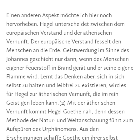
eigener Feuerstoff in Brand gerät und er seine eigene
Flamme wird. Lernt das Denken aber, sich in sich
selbst zu halten und leibfrei zu existieren, wird es
für Hegel zur ätherischen Vernunft, die im rein
Geistigen leben kann.(2) Mit der ätherischen
Vernunft kommt Hegel Goethe nah, denn dessen
Methode der Natur- und Weltanschauung führt zum
Aufspüren des Urphänomens. Aus den
Erscheinungen schaffe Goethe ein ihrer selbst
würdiges Inneres. So schrieb Hegel an Goethe am
20.2.1821. Diese Nähe zeigte sich auch im Leben,
denn der Dichter freute sich über den Philosophen,
der es so vortrefflich verstand, seine
Naturanschauung in Worte zu fassen. Hegel wird
von Steiner sogar als «Philosoph der Goethe’schen
Weltanschauung» charakterisiert.(3)