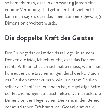
Der Grundgedanke ist der, dass Hegel in seinem
Denken die Möglichkeit erlebt, dass das Denken
nichts Willkürliches an sich haben muss, wenn man
konsequent die Erscheinungen durchdenkt. Durch
das Denken entdeckt man, wie in diesem Denken
selber der Schlüssel zu finden ist, die geistige Seite
der Erscheinungen aufzuschließen. Damit rückt die
Dimension des Hegel’schen Denkens in den Bereich
der mystischen Erfahrung, der Gedankenmystik.
Hier bringt Dellbrügger eine der interessantesten
Erfahrungen ein, die vom persischen Dichter
Dschellaladin Rumi gemacht und von Hegel zitiert
und beschrieben werden. Rumi dichtet: «Wohl endet
Tod des Lebens Not, / Doch schauert Leben vor dem
Tod. / Das Leben sieht die dunkle Hand, / Den