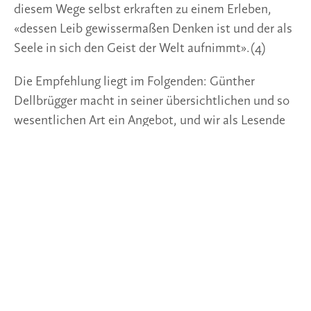
können im Nachvollzug einen ungeahnten Gewinn
aus der Lektüre ziehen.
Die Lektüre ist nicht zu schwer, um nicht
mitgedacht werden zu können, aber sie braucht das
innere Beteiligtsein des Lesenden, um diesen Schatz
vollends heben zu können. Somit grenzt sie an das
Meditative, und die Hegel-Texte am Schluss des
Bandes lassen alle ‹Thesen› Dellbrüggers in den
Worten von Hegel erlebbar werden. Ein wunderbares
Geburtstagsgeschenk an Hegel und an die Nachwelt
durch einen so kompetenten Vermittler.
Günther Dellbrügger, «Das Wahre ist das Ganze»
Hegels Ringen um eine menschliche Intelligenz,
Urachhaus, Stuttgart 2020