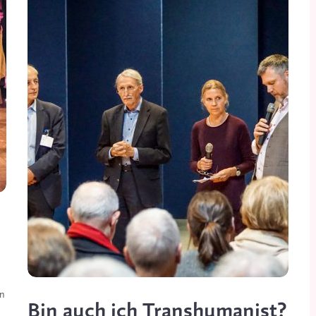
n 
Bin auch ich Transhumanist?