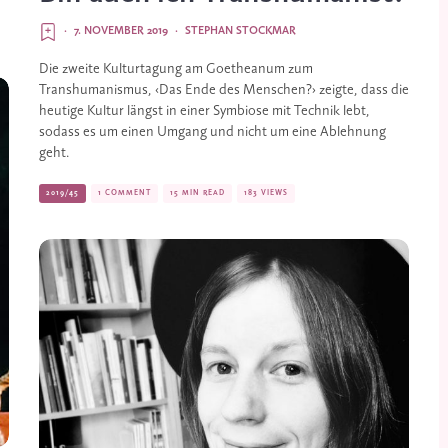
·
7. NOVEMBER 2019
·
STEPHAN STOCKMAR
Die zweite Kulturtagung am Goetheanum zum 
Transhumanismus, ‹Das Ende des Menschen?› zeigte, dass die 
heutige Kultur längst in einer Symbiose mit Technik lebt, 
sodass es um einen Umgang und nicht um eine Ablehnung 
geht.
2019/45
1 COMMENT
15 MIN READ
183 VIEWS