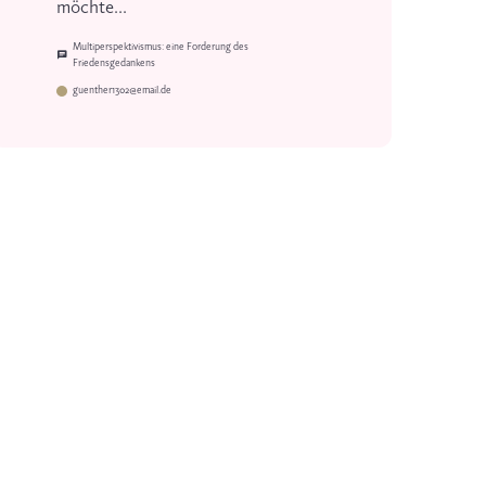
möchte...
Multiperspektivismus: eine Forderung des
Friedensgedankens
guenther1302@email.de