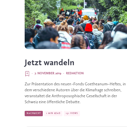
Jetzt wandeln
·
7. NOVEMBER 2019
·
REDAKTION
Zur Präsentation des neuen ‹Fonds Goetheanum›-Heftes, in 
dem verschiedene Autoren über die Klimafrage schreiben, 
veranstaltet die Anthroposophische Gesellschaft in der 
Schweiz eine öffentliche Debatte.  
NACHRICHT
1 MIN READ
151 VIEWS