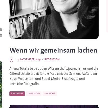
t 
g 
Wenn wir gemeinsam lachen
·
7. NOVEMBER 2019
·
REDAKTION
Ariana Totzke betreut den Wissenschaftsjournalismus und die 
Öffentlichkeitsarbeit für die Medizinische Sektion. Außerdem 
ist sie Webseiten- und Social-Media-Beauf­tragte und 
heimliche Fotografin.
NACHRICHT
1 MIN READ
200 VIEWS