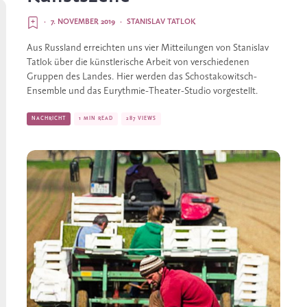
·
7. NOVEMBER 2019
·
STANISLAV TATLOK
Aus Russland erreichten uns vier Mitteilungen von Stanislav 
Tatlok über die künstlerische Arbeit von verschiedenen 
Gruppen des Landes. Hier werden das Schostakowitsch-
Ensemble und das Eurythmie-­­Theater-Studio vorgestellt.
NACHRICHT
1 MIN READ
287 VIEWS