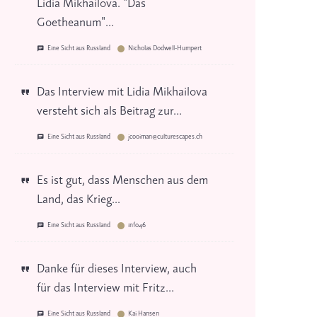
Lidia Mikhailova. "Das
Goetheanum"...
Eine Sicht aus Russland
Nicholas Dodwell-Humpert
Das Interview mit Lidia Mikhailova
versteht sich als Beitrag zur...
Eine Sicht aus Russland
jcooiman@culturescapes.ch
Es ist gut, dass Menschen aus dem
Land, das Krieg...
Eine Sicht aus Russland
info46
Danke für dieses Interview, auch
für das Interview mit Fritz...
Eine Sicht aus Russland
Kai Hansen