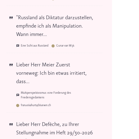
"Russland als Diktatur darzustellen,
empfinde ich als Manipulation.
Wann immer...
Eine Sicht aus Russland
Gunar van Wijk
Lieber Herr Meier Zuerst
vorneweg: Ich bin etwas irritiert,
dass...
Multiperspektivismus: eine Forderung des
Friedensgedankens
franziskahurt@bluewin.ch
Lieber Herr Defèche, zu Ihrer
Stellungnahme im Heft 29/30-2026