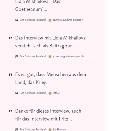
Lidia Mikhailova. "Das
Goetheanum"...
Eine Sicht aus Russland
Nicholas Dodwell-Humpert
Das Interview mit Lidia Mikhailova
versteht sich als Beitrag zur...
Eine Sicht aus Russland
jcooiman@culturescapes.ch
Es ist gut, dass Menschen aus dem
Land, das Krieg...
Eine Sicht aus Russland
info46
Danke für dieses Interview, auch
für das Interview mit Fritz...
Eine Sicht aus Russland
Kai Hansen