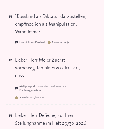
"Russland als Diktatur darzustellen,
empfinde ich als Manipulation.
Wann immer...
Eine Sicht aus Russland
Gunar van Wijk
Lieber Herr Meier Zuerst
vorneweg: Ich bin etwas irritiert,
dass...
Multiperspektivismus: eine Forderung des
Friedensgedankens
franziskahurt@bluewin.ch
Lieber Herr Defèche, zu Ihrer
Stellungnahme im Heft 29/30-2026