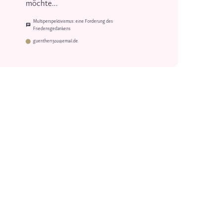
möchte...
Multiperspektivismus: eine Forderung des
Friedensgedankens
guenther1302@email.de