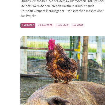
Studies› erscheinen. Sie soll dem akademischen Diskurs über 
Steiners Werk dienen. Neben Hartmut Traub ist auch 
Christian Clement Herausgeber – wir sprachen mit ihm über 
das Projekt. 
NACHRICHT
2 COMMENTS
1 MIN READ
443 VIEWS