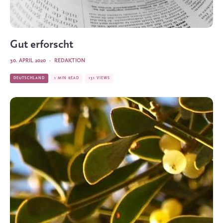
Gut erforscht
30. APRIL 2020
·
REDAKTION
DEUTSCHLAND
1 MIN READ
131 VIEWS