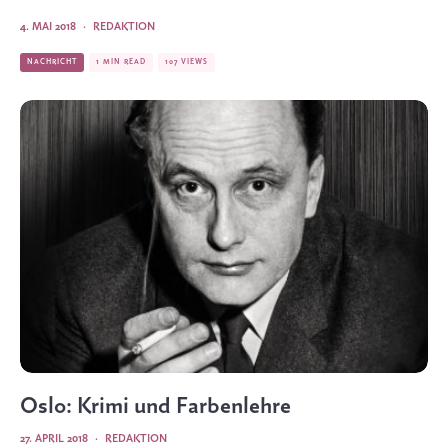
4. MAI 2018
·
REDAKTION
NACHRICHT
1 MIN READ
107 VIEWS
Oslo: Krimi und Farbenlehre
27. APRIL 2018
·
REDAKTION