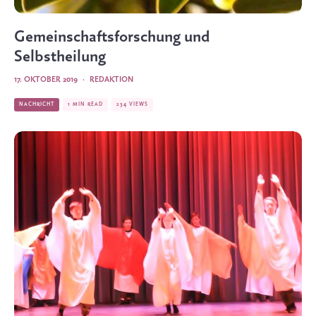
Gemeinschaftsforschung und
Selbstheilung
17. OKTOBER 2019
·
REDAKTION
NACHRICHT
1 MIN READ
234 VIEWS