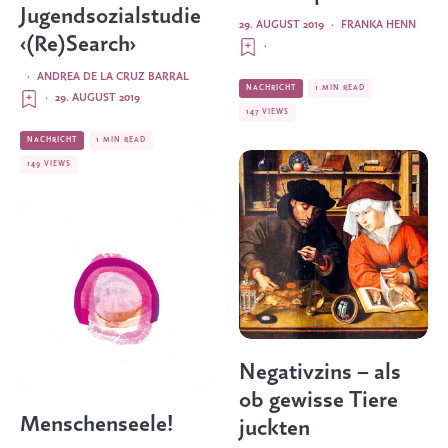
Jugendsozialstudie
29. AUGUST 2019
·
FRANKA HENN
‹(Re)Search›
·
·
ANDREA DE LA CRUZ BARRAL
NACHRICHT
1 MIN READ
·
29. AUGUST 2019
147 VIEWS
NACHRICHT
1 MIN READ
149 VIEWS
Negativzins – als
ob gewisse Tiere
Menschenseele!
juckten