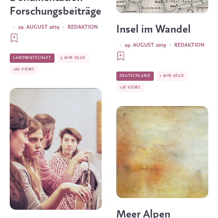
Forschungsbeiträge
Insel im Wandel
·
29. AUGUST 2019
·
REDAKTION
·
29. AUGUST 2019
·
REDAKTION
LANDWIRTSCHAFT
3 MIN READ
186 VIEWS
DEUTSCHLAND
1 MIN READ
178 VIEWS
Meer Alpen