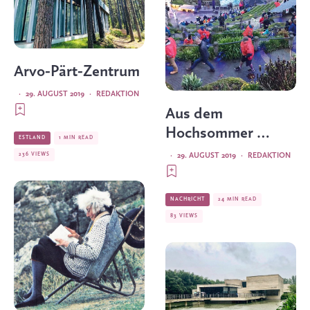
Arvo-Pärt-Zentrum
·
29. AUGUST 2019
·
REDAKTION
Aus dem
Hochsommer …
ESTLAND
1 MIN READ
236 VIEWS
·
29. AUGUST 2019
·
REDAKTION
NACHRICHT
24 MIN READ
83 VIEWS