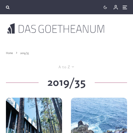
Home
2019/35
A to Z
2019/35