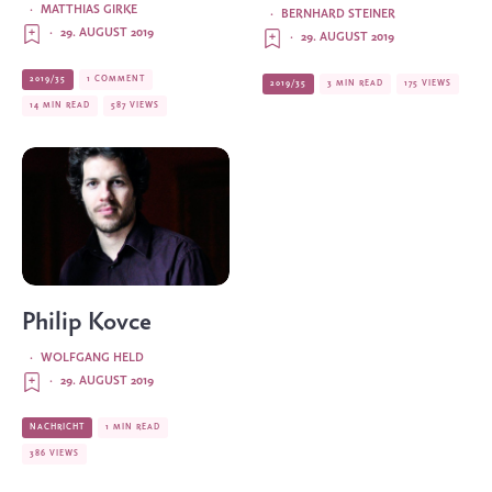
·
MATTHIAS GIRKE
·
BERNHARD STEINER
·
29. AUGUST 2019
·
29. AUGUST 2019
2019/35
1 COMMENT
2019/35
3 MIN READ
175 VIEWS
14 MIN READ
587 VIEWS
Philip Kovce
·
WOLFGANG HELD
·
29. AUGUST 2019
NACHRICHT
1 MIN READ
386 VIEWS