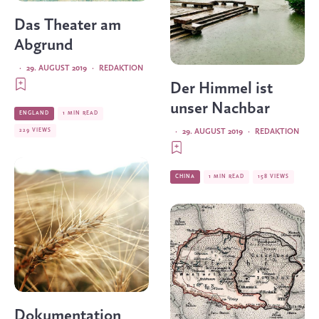
Das Theater am
Abgrund
·
29. AUGUST 2019
·
REDAKTION
Der Himmel ist
unser Nachbar
ENGLAND
1 MIN READ
229 VIEWS
·
29. AUGUST 2019
·
REDAKTION
CHINA
1 MIN READ
158 VIEWS
Dokumentation