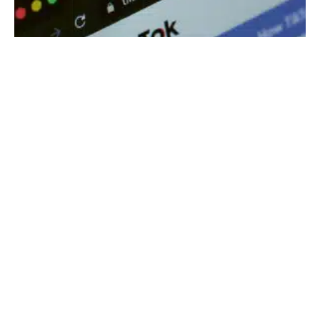
Psychoedukation auf TikTok
16. JULI 2026
·
REDAKTION
DIGITALE WELT
1 MIN READ
87 VIEWS