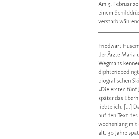
Am 3. Februar 20
einem Schilddrüs
verstarb während
Friedwart Husema
der Ärzte Maria 
Wegmans kennenge
diphteriebeding
biografischen Sk
«Die ersten fünf
später das Eber
liebte ich. […] 
auf den Text des
wochenlang mit d
alt. 30 Jahre spä