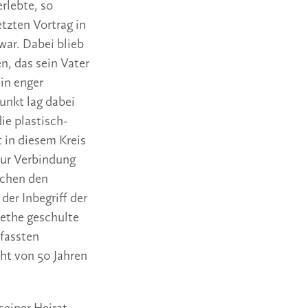
rlebte, so
tzten Vortrag in
war. Dabei blieb
n, das sein Vater
in enger
unkt lag dabei
ie plastisch-
in diesem Kreis
zur Verbindung
schen den
der Inbegriff der
oethe geschulte
efassten
cht von 50 Jahren