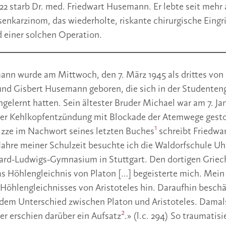
22 starb Dr. med. Friedwart Husemann. Er lebte seit mehr a
enkarzinom, das wiederholte, riskante chirurgische Eingrif
 einer solchen Operation.
nn wurde am Mittwoch, den 7. März 1945 als drittes von
und Gisbert Husemann geboren, die sich in der Studenten
lernt hatten. Sein ältester Bruder Michael war am 7. Jan
ter Kehlkopfentzündung mit Blockade der Atemwege gestor
1
izze im Nachwort seines letzten Buches
schreibt Friedwa
 Jahre meiner Schulzeit besuchte ich die Waldorfschule U
hard-Ludwigs-Gymnasium in Stuttgart. Den dortigen Griec
Das Höhlengleichnis von Platon […] begeisterte mich. Mein
 Höhlengleichnisses von Aristoteles hin. Daraufhin beschä
em Unterschied zwischen Platon und Aristoteles. Damals 
2
ter erschien darüber ein Aufsatz
.» (l.c. 294) So traumatis