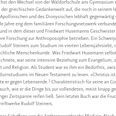
st den Wechsel von der Waldorfschule ans Gymnasium e
n der griechischen Gedankenwelt auf, die noch in seinem le
s Apollinischen und des Dionysischen lebhaft gegenwärtig 
le Jahre eng dem familiären Forschungsnetzwerk verbunde
 und in dem dieser und Friedwart Husemanns Geschwister 
hre Forschung zur Anthroposophie betrieben. Ein Schwerp
udolf Steiners zum Studium im vierten Lebensjahrsiebt, d
achliche Menschenkunde. Was Friedwart Husemann selbst 
ichnete, war seine intensive Beziehung zum Evangelium, 
 und Religion. Als Student war es ihm ein Bedürfnis, zwi
izinstudiums im Neuen Testament zu lesen. «Christus ist 
3
rte er gegen Lebensende.
Charakteristisch für seine an G
uch, wie er die Dinge bis zur vollendeten, meist knapp g
nger Zeitspanne reifen ließ. Sein letztes Buch war die Fru
hriftwerke Rudolf Steiners.