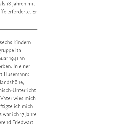
ls 18 Jahren mit
fe erforderte. Er
 sechs Kindern
gruppe Ita
uar 1941 an
ben. In einer
rt Husemann:
hlandshöhe,
hisch-Unterricht
 Vater wies mich
ftigte ich mich
war ich 17 Jahre
ierend Friedwart