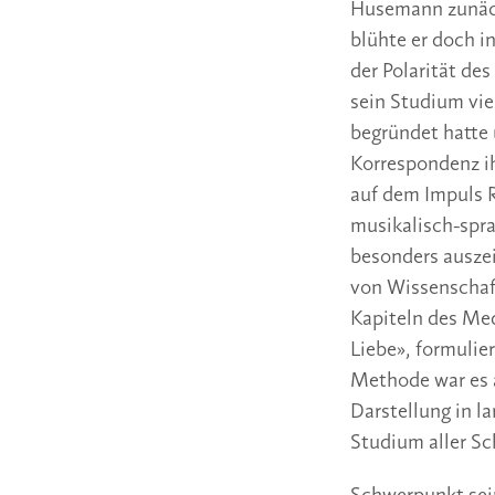
Husemann zunäch
blühte er doch i
der Polarität de
sein Studium vie
begründet hatte
Korrespondenz i
auf dem Impuls R
musikalisch-spr
besonders ausze
von Wissenschaft
Kapiteln des Med
Liebe», formulie
Methode war es a
Darstellung in la
Studium aller Sc