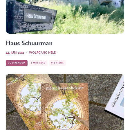
Haus Schuurman
24. JUNI 2022
·
WOLFGANG HELD
GOETHEANUM
1 MIN READ
315 VIEWS