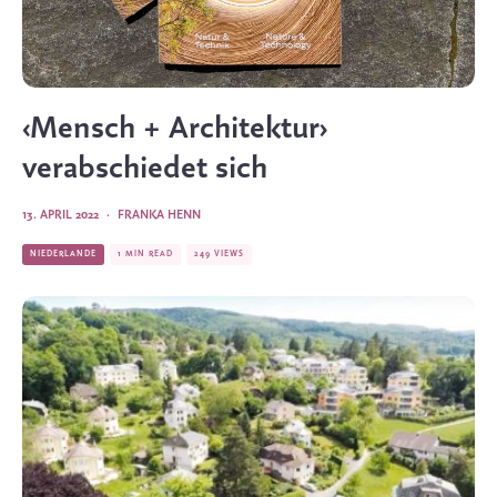
‹Mensch + Architektur›
verabschiedet sich
13. APRIL 2022
·
FRANKA HENN
NIEDERLANDE
1 MIN READ
249 VIEWS