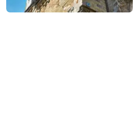
Im Uhrwerk der Welt
18. JUNI 2026
·
ANDREAS BLASER
FORSCHUNG
1 MIN READ
119 VIEWS