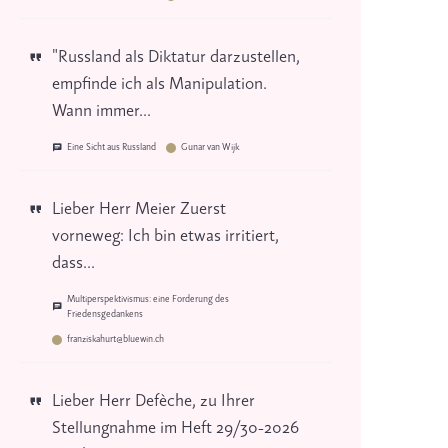
"Russland als Diktatur darzustellen,
empfinde ich als Manipulation.
Wann immer...
Eine Sicht aus Russland
Gunar van Wijk
Lieber Herr Meier Zuerst
vorneweg: Ich bin etwas irritiert,
dass...
Multiperspektivismus: eine Forderung des
Friedensgedankens
franziskahurt@bluewin.ch
Lieber Herr Defèche, zu Ihrer
Stellungnahme im Heft 29/30-2026