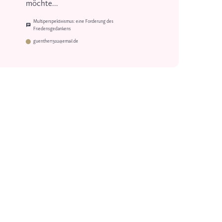
möchte...
Multiperspektivismus: eine Forderung des
Friedensgedankens
guenther1302@email.de