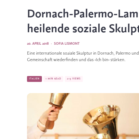
Dornach-Palermo-Lamp
heilende soziale Skulp
20. APRIL 2018
·
SOFIA LISMONT
Eine internationale soziale Skulptur in Dornach, Palermo u
Gemeinschaft wiederfinden und das ‹Ich bin› stärken.
ITALIEN
1 MIN READ
213 VIEWS