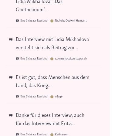
Lidia Mikhailova. "Das
Goetheanum"...
Eine Sicht aus Russland
Nicholas Dodwell-Humpert
Das Interview mit Lidia Mikhailova
versteht sich als Beitrag zur...
Eine Sicht aus Russland
jcooiman@culturescapes.ch
Es ist gut, dass Menschen aus dem
Land, das Krieg...
Eine Sicht aus Russland
info46
Danke für dieses Interview, auch
für das Interview mit Fritz...
Eine Sicht aus Russland
Kai Hansen