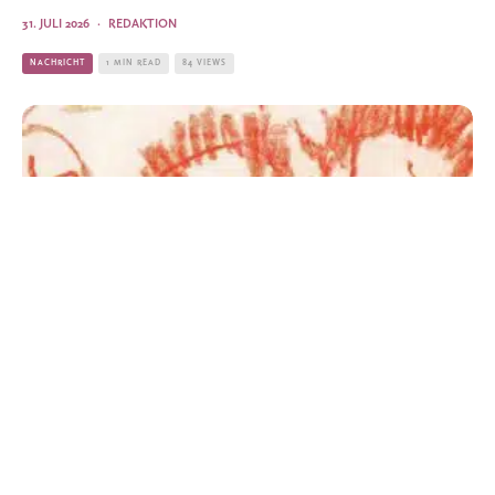
31. JULI 2026
·
REDAKTION
NACHRICHT
1 MIN READ
84 VIEWS