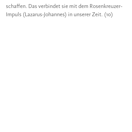
schaffen. Das verbindet sie mit dem Rosenkreuzer-
Impuls (Lazarus-Johannes) in unserer Zeit. (10)
Gute Reise
Zum Tod von Karl-Heinz Tritschler
‹Mein lieber Freund Karl-Heinz Tritschler hat freudig 
auf einer Hochzeit getanzt – in Ägypten, dem Ort 
seiner Liebe – und ist dabei verstorben. Er wird auch 
dort bestattet. Lieber Karl-Heinz, gute Reise.› Tom 
Tritschel
Karl-Heinz Tritschler (1957–2020) beschäftigte sich 
seit mehr als 20 Jahren mit der ägyptischen Kultur, 