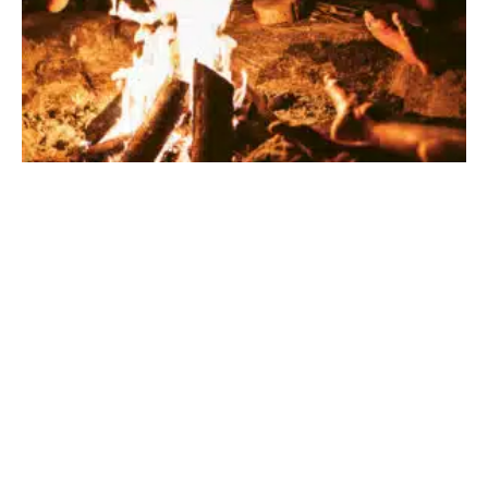
Camphill in den USA
21. MAI 2026
·
REDAKTION
NACHRICHT
1 MIN READ
86 VIEWS