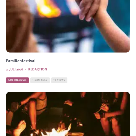
Familienfestival
2. JULI 2026
·
REDAKTION
GOETHEANUM
1 MIN READ
78 VIEWS