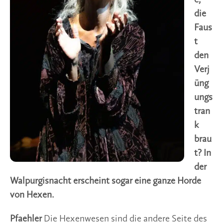
die
Faus
t
den
Verj
üng
ungs
tran
k
brau
t? In
der
Walpurgisnacht erscheint sogar eine ganze Horde
von Hexen.
Pfaehler
Die Hexenwesen sind die andere Seite des