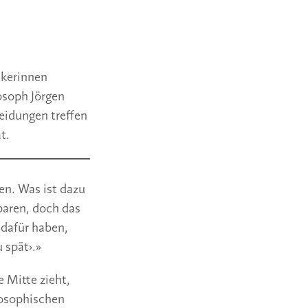
nkerinnen
osoph Jörgen
heidungen treffen
t.
en. Was ist dazu
baren, doch das
 dafür haben,
 spät›.»
e Mitte zieht,
posophischen