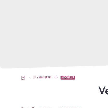
·
1 MIN READ
1
NACHRUF
V