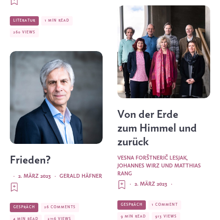
LITERATUR
1 MIN READ
260 VIEWS
Von der Erde
zum Himmel und
zurück
Frieden?
VESNA FORŠTNERIČ LESJAK,
JOHANNES WIRZ UND MATTHIAS
RANG
·
2. MÄRZ 2023
·
GERALD HÄFNER
·
2. MÄRZ 2023
·
GESPRÄCH
1 COMMENT
GESPRÄCH
26 COMMENTS
9 MIN READ
913 VIEWS
4 MIN READ
2716 VIEWS