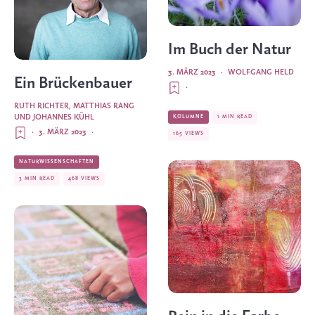
Im Buch der Natur
3. MÄRZ 2023
·
WOLFGANG HELD
Ein Brückenbauer
·
RUTH RICHTER, MATTHIAS RANG
UND JOHANNES KÜHL
KOLUMNE
1 MIN READ
·
3. MÄRZ 2023
·
165 VIEWS
NATURWISSENSCHAFTEN
3 MIN READ
468 VIEWS