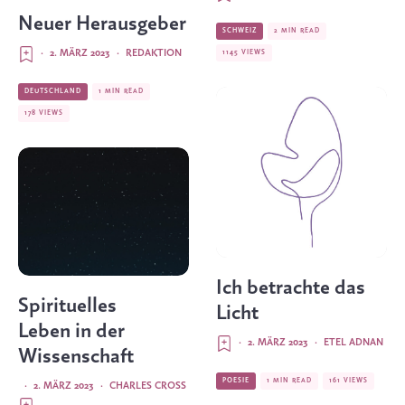
Neuer Herausgeber
SCHWEIZ
2 MIN READ
·
2. MÄRZ 2023
·
REDAKTION
1145 VIEWS
DEUTSCHLAND
1 MIN READ
178 VIEWS
Ich betrachte das
Spirituelles
Licht
Leben in der
·
2. MÄRZ 2023
·
ETEL ADNAN
Wissenschaft
POESIE
1 MIN READ
161 VIEWS
·
2. MÄRZ 2023
·
CHARLES CROSS