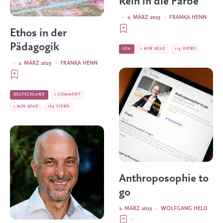
Rein in die Farbe
·
2. MÄRZ 2023
·
FRANKA HENN
Ethos in der
Pädagogik
USA
1 MIN READ
113 VIEWS
·
2. MÄRZ 2023
·
FRANKA HENN
DEUTSCHLAND
1 COMMENT
1 MIN READ
163 VIEWS
Anthroposophie to
go
2. MÄRZ 2023
·
WOLFGANG HELD
·