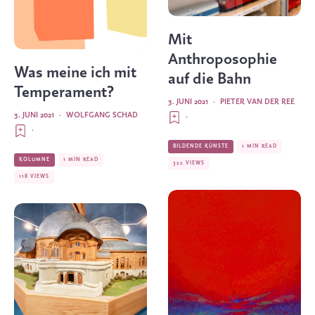
Mit
Anthroposophie
Was meine ich mit
auf die Bahn
Temperament?
3. JUNI 2021
·
PIETER VAN DER REE
3. JUNI 2021
·
WOLFGANG SCHAD
·
·
BILDENDE KÜNSTE
1 MIN READ
KOLUMNE
1 MIN READ
322 VIEWS
118 VIEWS