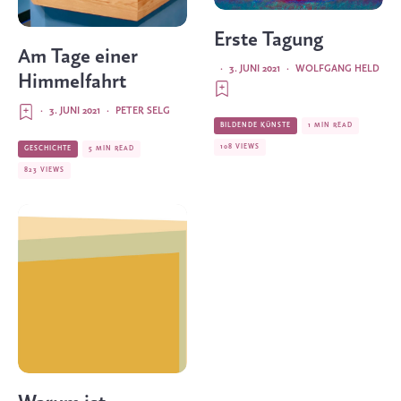
Erste Tagung
Am Tage einer
·
3. JUNI 2021
·
WOLFGANG HELD
Himmelfahrt
·
3. JUNI 2021
·
PETER SELG
BILDENDE KÜNSTE
1 MIN READ
108 VIEWS
GESCHICHTE
5 MIN READ
823 VIEWS