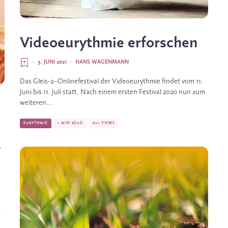
Videoeurythmie erforschen
·
3. JUNI 2021
·
HANS WAGENMANN
Das Gleis-2–Onlinefestival der Videoeurythmie findet vom 11.
Juni bis 11. Juli statt. Nach einem ersten Festival 2020 nun zum
weiteren...
EURYTHMIE
1 MIN READ
601 VIEWS
›