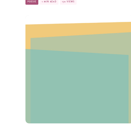
POESIE
1 MIN READ
170 VIEWS