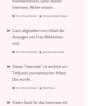
Kommentatoren unter diesem
Interview: Woher wissen...
Eine Sicht aus Russland
Nicholas Dodwell-Humpert
Ganz abgesehen vom Inhalt der
Aussagen von Frau Mikhailova
und...
Eine Sicht aus Russland
guenther1302@email.de
Dieses "Interview" ist wirklich ein
Tiefpunkt journalistischer Arbeit.
Das wurde...
Eine Sicht aus Russland
Roland Kipke
Vielen Dank für das Interview mit