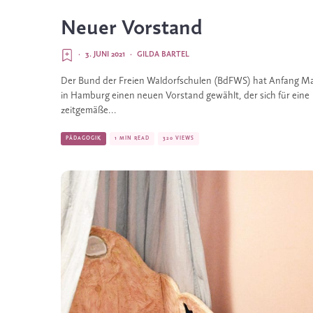
Neuer Vorstand
·
3. JUNI 2021
·
GILDA BARTEL
Der Bund der Freien Waldorfschulen (BdFWS) hat Anfang Ma
in Hamburg einen neuen Vorstand gewählt, der sich für eine
zeitgemäße...
PÄDAGOGIK
1 MIN READ
320 VIEWS