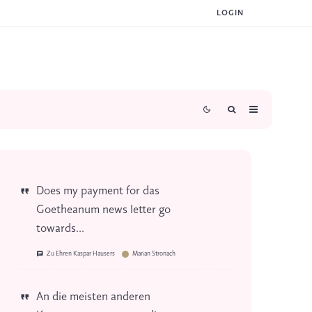
LOGIN
Does my payment for das
Goetheanum news letter go
towards...
Zu Ehren Kaspar Hausers
Marian Stronach
An die meisten anderen