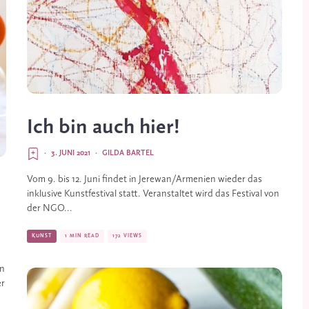
Ich bin auch hier!
·
3. JUNI 2021
·
GILDA BARTEL
Vom 9. bis 12. Juni findet in Jerewan/Armenien wieder das
inklusive Kunstfestival statt. Veranstaltet wird das Festival von
der NGO...
KUNST
1 MIN READ
172 VIEWS
en
er