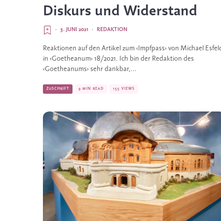
Diskurs und Widerstand
·
3. JUNI 2021
·
REDAKTION
Reaktionen auf den Artikel zum ‹Impfpass› von Michael Esfel
in ‹Goetheanum› 18/2021. Ich bin der Redaktion des
‹Goetheanums› sehr dankbar,...
ZUSCHRIFT
9 MIN READ
155 VIEWS