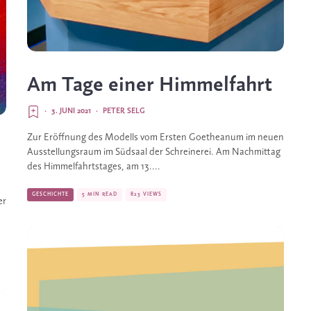
Am Tage einer Himmelfahrt
·
3. JUNI 2021
·
PETER SELG
Zur Eröffnung des Modells vom Ersten Goetheanum im neuen
Ausstellungsraum im Südsaal der Schreinerei. Am Nachmittag
des Himmelfahrtstages, am 13....
GESCHICHTE
5 MIN READ
823 VIEWS
er