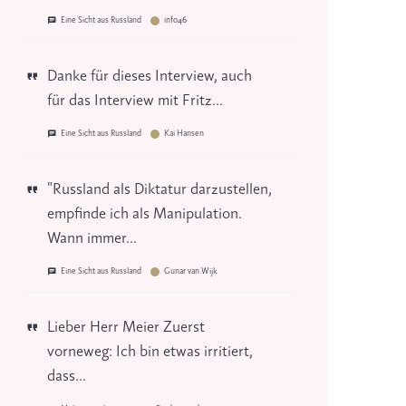
Eine Sicht aus Russland
info46
Danke für dieses Interview, auch
für das Interview mit Fritz...
Eine Sicht aus Russland
Kai Hansen
"Russland als Diktatur darzustellen,
empfinde ich als Manipulation.
Wann immer...
Eine Sicht aus Russland
Gunar van Wijk
Lieber Herr Meier Zuerst
vorneweg: Ich bin etwas irritiert,
dass...