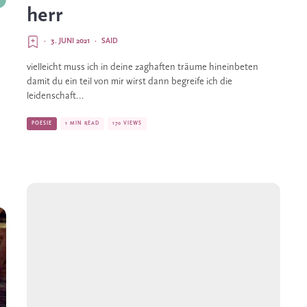
herr
·
3. JUNI 2021
·
SAID
vielleicht muss ich in deine zaghaften träume hineinbeten
damit du ein teil von mir wirst dann begreife ich die
leidenschaft...
POESIE
1 MIN READ
170 VIEWS