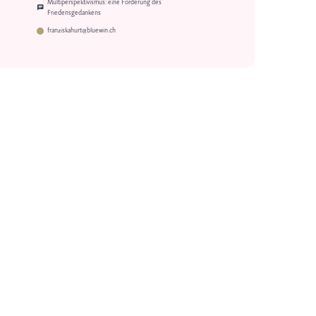
Multiperspektivismus: eine Forderung des
Friedensgedankens
franziskahurt@bluewin.ch