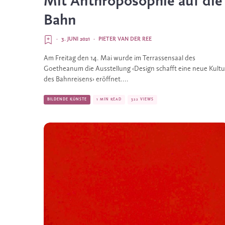
Mit Anthroposophie auf die
Bahn
·
3. JUNI 2021
·
PIETER VAN DER REE
Am Freitag den 14. Mai wurde im Terrassensaal des
Goetheanum die Ausstellung ‹Design schafft eine neue Kultu
des Bahnreisens› eröffnet....
BILDENDE KÜNSTE
1 MIN READ
322 VIEWS