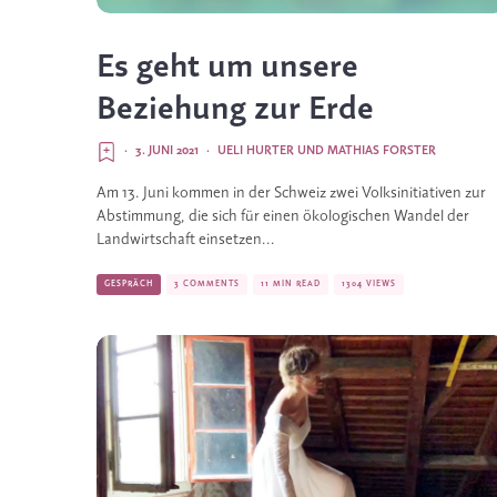
Es geht um unsere
Beziehung zur Erde
·
3. JUNI 2021
·
UELI HURTER
UND
MATHIAS FORSTER
Am 13. Juni kommen in der Schweiz zwei Volksinitiativen zur
Abstimmung, die sich für einen ökologischen Wandel der
Landwirtschaft einsetzen...
GESPRÄCH
3 COMMENTS
11 MIN READ
1304 VIEWS