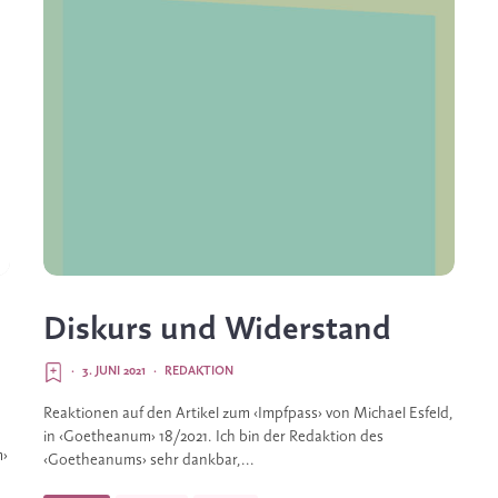
Diskurs und Widerstand
·
3. JUNI 2021
·
REDAKTION
Reaktionen auf den Artikel zum ‹Impfpass› von Michael Esfeld,
in ‹Goetheanum› 18/2021. Ich bin der Redaktion des
m›
‹Goetheanums› sehr dankbar,...