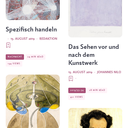
Spezifisch handeln
·
15. AUGUST 2019
·
REDAKTION
Das Sehen vor und
nach dem
NACHRICHT
24 MIN READ
Kunstwerk
194 VIEWS
15. AUGUST 2019
·
JOHANNES NILO
·
2019/33-34
28 MIN READ
421 VIEWS