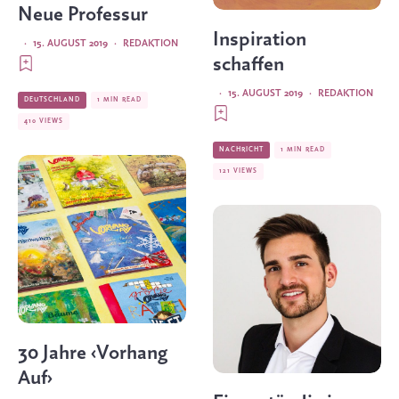
Neue Professur
Inspiration
·
15. AUGUST 2019
·
REDAKTION
schaffen
·
15. AUGUST 2019
·
REDAKTION
DEUTSCHLAND
1 MIN READ
410 VIEWS
NACHRICHT
1 MIN READ
121 VIEWS
30 Jahre ‹Vorhang
Auf›