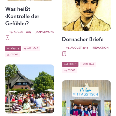
Was heißt
‹Kontrolle der
Gefühle›?
·
15. AUGUST 2019
·
JAAP SIJMONS
Dornacher Briefe
·
15. AUGUST 2019
·
REDAKTION
2019/33-34
15 MIN READ
557 VIEWS
NACHRICHT
1 MIN READ
209 VIEWS