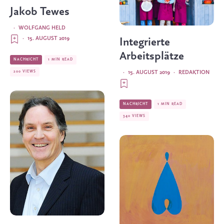
Jakob Tewes
·
WOLFGANG HELD
·
15. AUGUST 2019
Integrierte
Arbeitsplätze
NACHRICHT
1 MIN READ
200 VIEWS
·
15. AUGUST 2019
·
REDAKTION
NACHRICHT
1 MIN READ
340 VIEWS