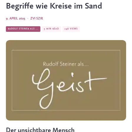
Begriffe wie Kreise im Sand
9. APRIL 2025
·
ZVI SZIR
RUDOLF STEINER ALS ...
5 MIN READ
246 VIEWS
Der unsichtbare Mensch