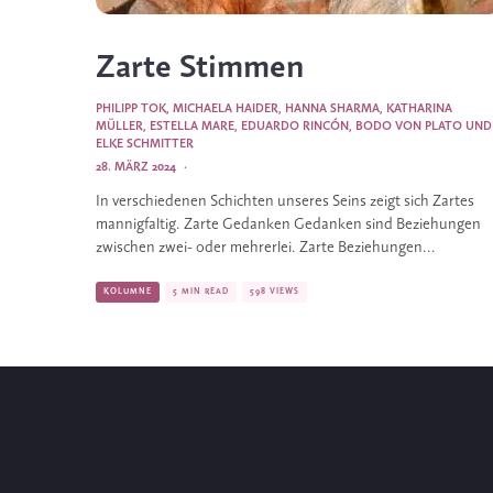
Zarte Stimmen
PHILIPP TOK
,
MICHAELA HAIDER
,
HANNA SHARMA
,
KATHARINA
MÜLLER
,
ESTELLA MARE
,
EDUARDO RINCÓN
,
BODO VON PLATO
UND
ELKE SCHMITTER
28. MÄRZ 2024
·
In verschiedenen Schichten unseres Seins zeigt sich Zartes
mannigfaltig. Zarte Gedanken Gedanken sind Beziehungen
zwischen zwei- oder mehrerlei. Zarte Beziehungen...
KOLUMNE
5 MIN READ
598 VIEWS