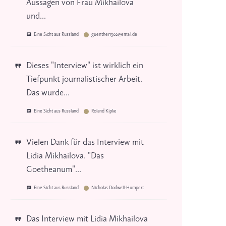
Aussagen von Frau Mikhailova
und...
Eine Sicht aus Russland
guenther1302@email.de
Dieses "Interview" ist wirklich ein
Tiefpunkt journalistischer Arbeit.
Das wurde...
Eine Sicht aus Russland
Roland Kipke
Vielen Dank für das Interview mit
Lidia Mikhailova. "Das
Goetheanum"...
Eine Sicht aus Russland
Nicholas Dodwell-Humpert
Das Interview mit Lidia Mikhailova