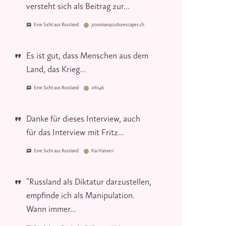
versteht sich als Beitrag zur...
Eine Sicht aus Russland
jcooiman@culturescapes.ch
Es ist gut, dass Menschen aus dem
Land, das Krieg...
Eine Sicht aus Russland
info46
Danke für dieses Interview, auch
für das Interview mit Fritz...
Eine Sicht aus Russland
Kai Hansen
"Russland als Diktatur darzustellen,
empfinde ich als Manipulation.
Wann immer...