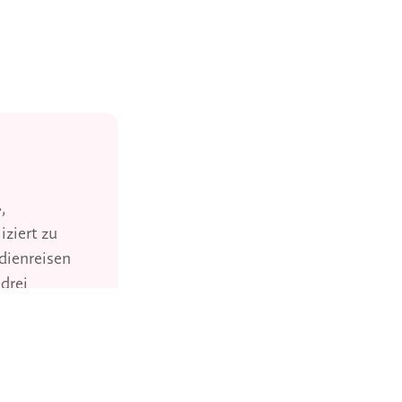
,
ziert zu
udienreisen
drei