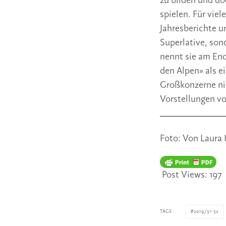
zu bilden und do
spielen. Für vie
Jahresberichte un
Superlative, sond
nennt sie am End
den Alpen» als e
Großkonzerne nic
Vorstellungen v
Foto: Von Laura 
Post Views:
197
TAGS
2019/31-32