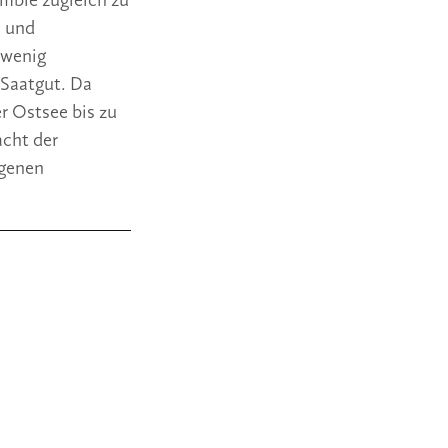
mble zugleich zu 
 und 
 wenig 
 Saatgut. Da 
 Ostsee bis zu 
cht der 
genen 