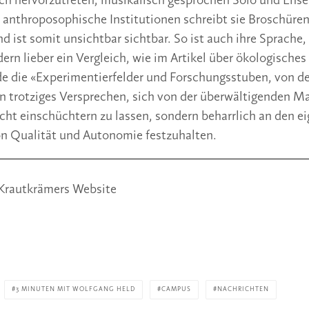
ch hervorzutreten; musikalisch gesprochen Solo und Ense
le anthroposophische Institutionen schreibt sie Broschüren
d ist somit unsichtbar sichtbar. So ist auch ihre Sprache,
ern lieber ein Vergleich, wie im Artikel über ökologisches
e die «Experimentierfelder und Forschungsstuben, von der
in trotziges Versprechen, sich von der überwältigenden Ma
ht einschüchtern zu lassen, sondern beharrlich an den ei
on Qualität und Autonomie festzuhalten.
Krautkrämers Website
3 MINUTEN MIT WOLFGANG HELD
CAMPUS
NACHRICHTEN