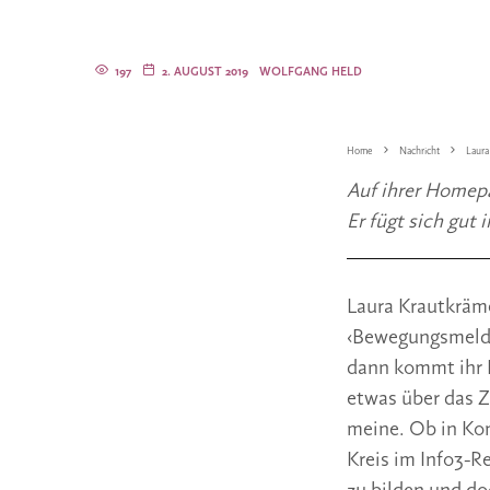
197
2. AUGUST 2019
WOLFGANG HELD
Home
Nachricht
Laura
Auf ihrer Homepa
Er fügt sich gut
Laura Krautkräme
‹Bewegungsmelder
dann kommt ihr H
etwas über das Z
meine. Ob in Ko
Kreis im Info3-Re