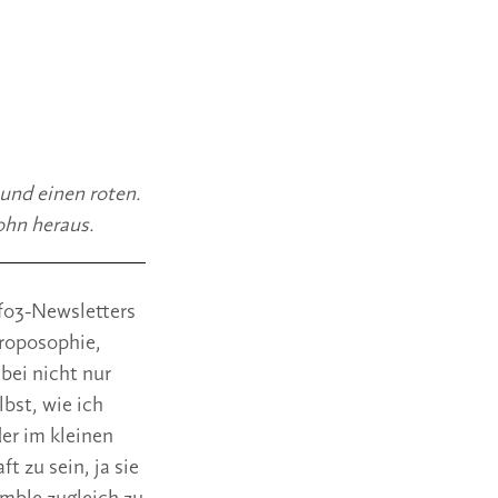
nd einen roten. 
ohn heraus.
fo3-Newsletters 
roposophie, 
ei nicht nur 
bst, wie ich 
r im kleinen 
 zu sein, ja sie 