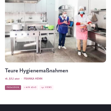
Teure Hygienemaßnahmen
16. JULI 2021
·
FRANKA HENN
PÄDAGOGIK
1 MIN READ
191 VIEWS