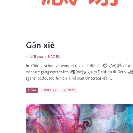
Gǎn xiè
3. JUNI 2022
·
HAO BU
Im Chinesischen verwendet man schriftlich ‹感(gǎn)谢(xiè)›
oder umgangssprachlich ‹谢(xiè)谢›, um Dank zu äußern. ‹
(gǎn)› bedeutet ‹fühlen› und sein Unterteil ‹心›...
CHINA
1 MIN READ
168 VIEWS