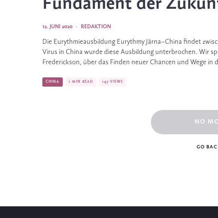
Fundament der Zukun
12. JUNI 2020
·
REDAKTION
Die Eurythmieausbildung Eurythmy Järna–China findet zwis
Virus in China wurde diese Ausbildung unterbrochen. Wir sp
Frederickson, über das Finden neuer Chancen und Wege in d
CHINA
1 MIN READ
147 VIEWS
NO M
GO BAC