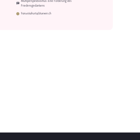
Multiperspektivismus: eine Forderung des
Friedensgedankens
franziskahurt@bluewin.ch