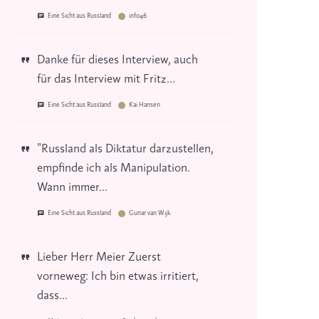
Eine Sicht aus Russland
info46
Danke für dieses Interview, auch
für das Interview mit Fritz...
Eine Sicht aus Russland
Kai Hansen
"Russland als Diktatur darzustellen,
empfinde ich als Manipulation.
Wann immer...
Eine Sicht aus Russland
Gunar van Wijk
Lieber Herr Meier Zuerst
vorneweg: Ich bin etwas irritiert,
dass...