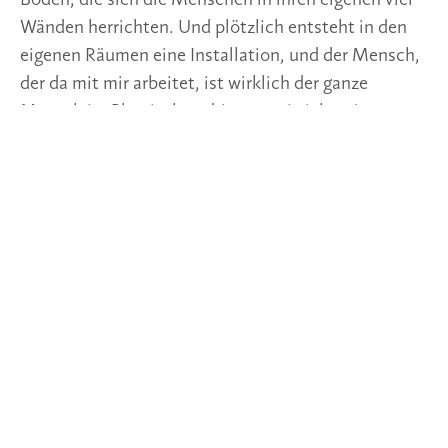
Wänden herrichten. Und plötzlich entsteht in den
eigenen Räumen eine Installation, und der Mensch,
der da mit mir arbeitet, ist wirklich der ganze
Mensch im Plastischen drinnen, wie ich es im
Atelier gern immer haben möchte. Und es macht
sehr viel mit den Menschen, sich so praktisch mit
dem Raum zu verbinden und sich in ihrem Leben
tatsächlich einen Raum zu schaffen, in dem sie auf
sich achten, für sich sorgen.
Böttcher
Natürlich, wenn man zu Hause seine
Therapie machen muss, kann das auch Nachteile
haben, denn da gibt es keine Exklusivität, man ist
im alltäglichen Raum. Und da sind vielleicht viele
andere Einflüsse oder Kinder oder der Partner, die
Partnerin, über die man eigentlich in der Sitzung