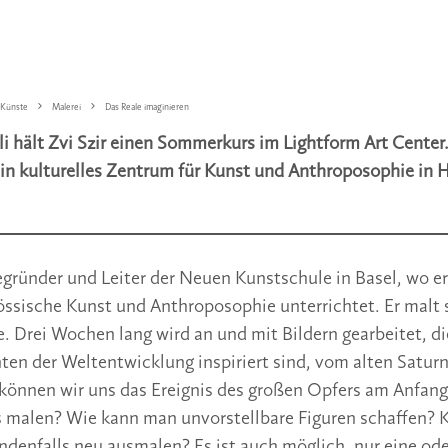
 Künste
Malerei
Das Reale imaginieren
uli hält Zvi Szir einen Sommerkurs im Lightform Art Center.
ein kulturelles Zentrum für Kunst und Anthroposophie in
begründer und Leiter der Neuen Kunstschule in Basel, wo er 
össische Kunst und Anthroposophie unterrichtet. Er malt s
e. Drei Wochen lang wird an und mit Bildern gearbeitet, d
n der Weltentwicklung inspiriert sind, vom alten Saturn 
können wir uns das Ereignis des großen Opfers am Anfang
s malen? Wie kann man unvorstellbare Figuren schaffen? 
ündenfalls neu ausmalen? Es ist auch möglich, nur eine o