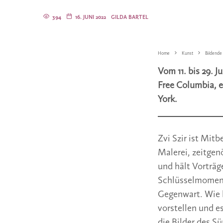
394
16. JUNI 2022
GILDA BARTEL
Home
Kunst
Bildende
Vom 11. bis 29. J
Free Columbia, 
York.
Zvi Szir ist Mit
Malerei, zeitgen
und hält Vorträg
Schlüsselmomente
Gegenwart. Wie 
vorstellen und e
die Bilder des S