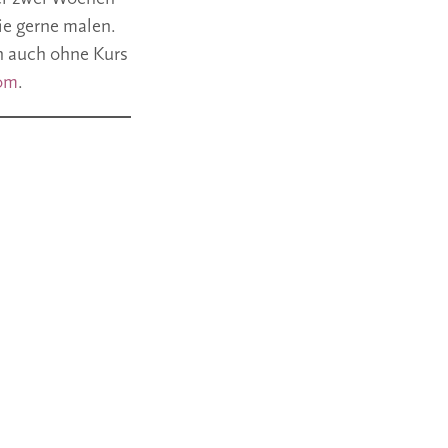
ie gerne malen.
en auch ohne Kurs
com
.