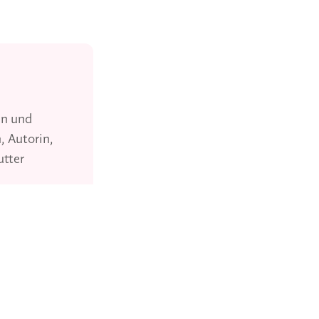
in und
, Autorin,
utter