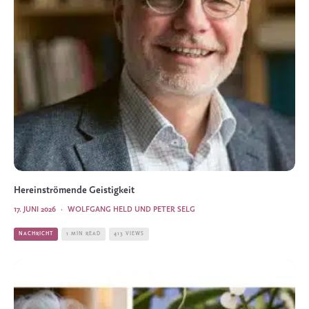
Hereinströmende Geistigkeit
17. JUNI 2026
·
WOLFGANG HELD UND PETER SELG
NACHRICHT
1 MIN READ
413 VIEWS