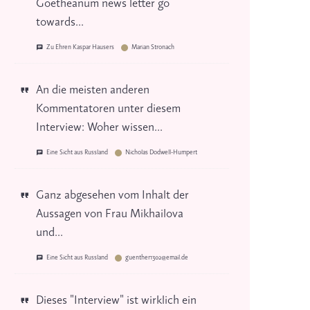
Goetheanum news letter go
towards...
Zu Ehren Kaspar Hausers
Marian Stronach
An die meisten anderen
Kommentatoren unter diesem
Interview: Woher wissen...
Eine Sicht aus Russland
Nicholas Dodwell-Humpert
Ganz abgesehen vom Inhalt der
Aussagen von Frau Mikhailova
und...
Eine Sicht aus Russland
guenther1302@email.de
Dieses "Interview" ist wirklich ein