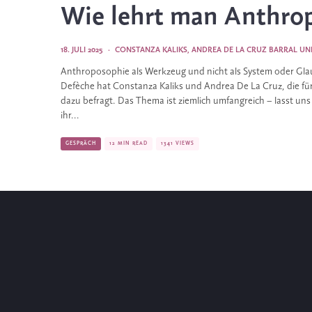
Wie lehrt man Anthro
18. JULI 2025
·
CONSTANZA KALIKS
,
ANDREA DE LA CRUZ BARRAL
UN
Anthroposophie als Werkzeug und nicht als System oder Glaub
Defèche hat Constanza Kaliks und Andrea De La Cruz, die 
dazu befragt. Das Thema ist ziemlich umfangreich – lasst 
ihr...
GESPRÄCH
12 MIN READ
1341 VIEWS