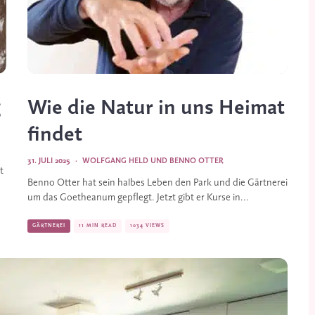
g
Wie die Natur in uns Heimat
findet
31. JULI 2025
·
WOLFGANG HELD
UND
BENNO OTTER
t
Benno Otter hat sein halbes Leben den Park und die Gärtnerei
um das Goetheanum gepflegt. Jetzt gibt er Kurse in...
GÄRTNEREI
11 MIN READ
1034 VIEWS