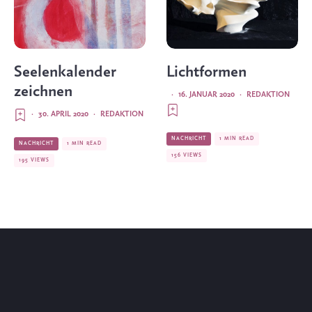
Seelenkalender
Lichtformen
zeichnen
·
16. JANUAR 2020
·
REDAKTION
·
30. APRIL 2020
·
REDAKTION
NACHRICHT
1 MIN READ
NACHRICHT
1 MIN READ
156 VIEWS
195 VIEWS