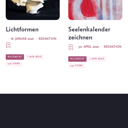
Lichtformen
Seelenkalender
zeichnen
·
16. JANUAR 2020
·
REDAKTION
·
30. APRIL 2020
·
REDAKTION
NACHRICHT
1 MIN READ
NACHRICHT
1 MIN READ
156 VIEWS
195 VIEWS