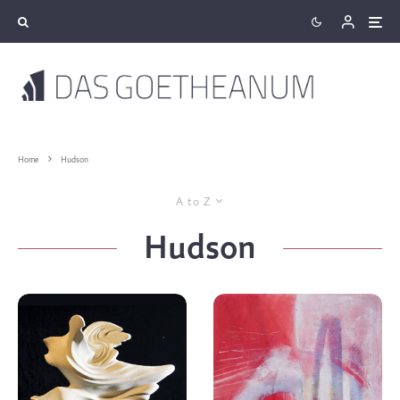
Home
Hudson
A to Z
Hudson