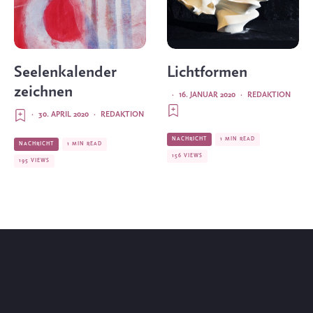
Seelenkalender
Lichtformen
zeichnen
·
16. JANUAR 2020
·
REDAKTION
·
30. APRIL 2020
·
REDAKTION
NACHRICHT
1 MIN READ
NACHRICHT
1 MIN READ
156 VIEWS
195 VIEWS