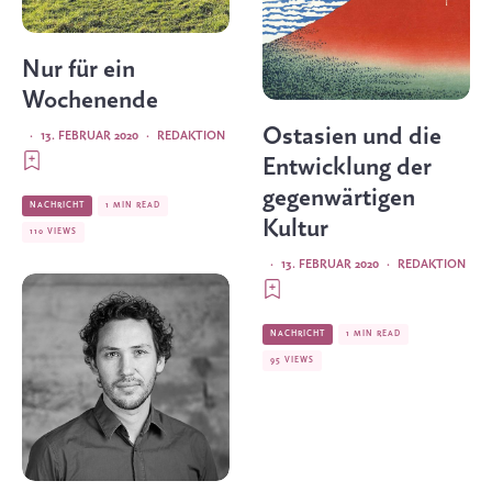
Nur für ein
Wochenende
Ostasien und die
·
13. FEBRUAR 2020
·
REDAKTION
Entwicklung der
gegenwärtigen
NACHRICHT
1 MIN READ
Kultur
110 VIEWS
·
13. FEBRUAR 2020
·
REDAKTION
NACHRICHT
1 MIN READ
95 VIEWS