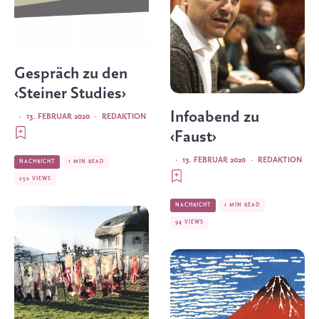
Gespräch zu den
‹Steiner Studies›
Infoabend zu
·
13. FEBRUAR 2020
·
REDAKTION
‹Faust›
·
13. FEBRUAR 2020
·
REDAKTION
NACHRICHT
1 MIN READ
250 VIEWS
NACHRICHT
1 MIN READ
94 VIEWS