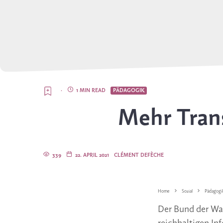
·
1 MIN READ
PÄDAGOGIK
Mehr Trans
339
22. APRIL 2021
CLÉMENT DEFÈCHE
Home
Sozial
Pädagogi
Der Bund der Wal