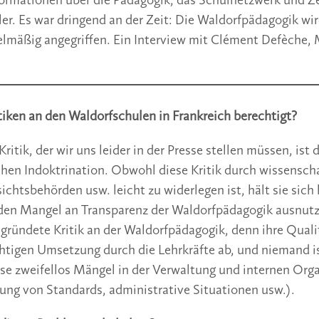
formationen über die Pädagogik, das Schulnetzwerk und Z
er. Es war dringend an der Zeit: Die Waldorfpädagogik wir
gelmäßig angegriffen. Ein Interview mit Clément Defèche, 
iken an den Waldorfschulen in Frankreich berechtigt?
Kritik, der wir uns leider in der Presse stellen müssen, ist 
en Indoktrination. Obwohl diese Kritik durch wissenscha
ichtsbehörden usw. leicht zu widerlegen ist, hält sie sich
den Mangel an Transparenz der Waldorfpädagogik ausnutz
ründete Kritik an der Waldorfpädagogik, denn ihre Quali
chtigen Umsetzung durch die Lehrkräfte ab, und niemand is
ise zweifellos Mängel in der Verwaltung und internen Orga
ung von Standards, administrative Situationen usw.).