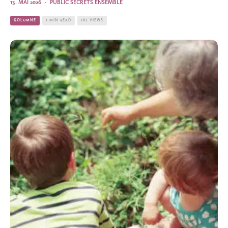
13. MAI 2026
·
PUBLIC SECRETS ENSEMBLE
KOLUMNE
1 MIN READ
162 VIEWS